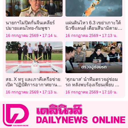
นายกฯไม่ปิดกั้นจีนเคลียร์
แผ่นดินไหว 6.3 เขย่าเกาะใต้
ปมายแดนไทย-กัมพูชา
นิวซีแลนด์ เตือนสึนามิตาม
แนวชายฝั่ง
16 กรกฎาคม 2569
17:14 น.
16 กรกฎาคม 2569
17:13 น.
สธ. X ทรู และภาคีเครือข่าย
‘ศุภมาส’ นำทีมตรวจอู่ซ่อม
เปิด “ปฏิบัติการอากาศยานไร้
รถ หลังพบร้องเรียนเพียบ ค่า
คนขับทางการแพทย์
ซ่อมไม่ชัด เก็บเงินเพิ่มไม่แจ้ง
16 กรกฎาคม 2569
17:13 น.
16 กรกฎาคม 2569
17:10 น.
(Drone)”
ก่อน