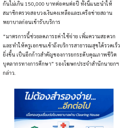
กันไม่เกิน 150,000 บาทต่อคนต่อปี ทั้งนี้แนะนำให้
สมาชิกตรวจสอบวงเงินคงเหลือและเครือข่ายสถาน
พยาบาลก่อนเข้ารับบริการ
“มาตรการนี้ช่วยลดภาระค่าใช้จ่าย เพิ่มความสะดวก 
และทำให้ครูเอกชนเข้าถึงบริการสาธารณสุขได้รวดเร็ว
ยิ่งขึ้น เป็นอีกก้าวสำคัญของการยกระดับคุณภาพชีวิต
บุคลากรทางการศึกษา” รองโฆษกประจำสำนักนายกฯ 
กล่าว.