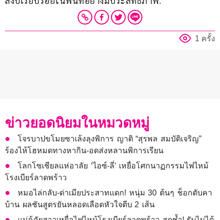
สงบเรียบร้อยในพื้นที่อย่างมีประสิทธิภาพ.
1 ครั้ง
ข่าวยอดนิยมในหมวดหมู่
โจรบาปขโมยซาเล้งลุงพิการ ญาติ “สุรพล สมบัติเจริญ”
ร้องไห้โฮหมดทางหากิน-อดส่งหลานพิการเรียน
โลกโซเชียลแห่อาลัย ‘ไอซ์-ลี่’ เหยื่อโศกนาฏกรรมไฟไหม้
โรงเบียร์ลาดพร้าว
หมอไล่กลับ-ด่าเมียประสาทแดก! หนุ่ม 30 ต้นๆ ช็อกดับคา
บ้าน ผลชันสูตรยันหลอดเลือดหัวใจตีบ 2 เส้น
แม่กู้ภัยสาวเหยื่อไฟไหม้โรงเบียร์ลาดพร้าว สุดช้ำ! รับไม่ได้