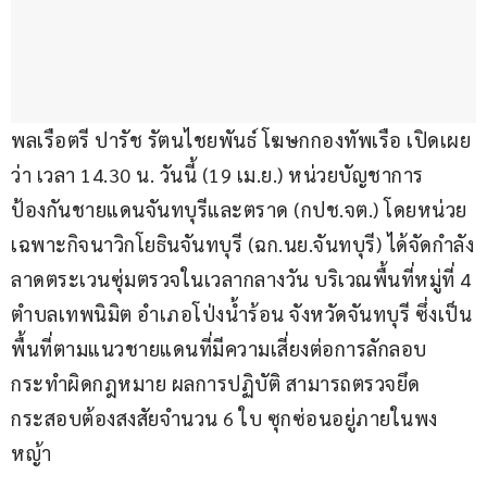
พลเรือตรี ปารัช รัตนไชยพันธ์ โฆษกกองทัพเรือ เปิดเผย
ว่า เวลา 14.30 น. วันนี้ (19 เม.ย.) หน่วยบัญชาการ
ป้องกันชายแดนจันทบุรีและตราด (กปช.จต.) โดยหน่วย
เฉพาะกิจนาวิกโยธินจันทบุรี (ฉก.นย.จันทบุรี) ได้จัดกำลัง
ลาดตระเวนซุ่มตรวจในเวลากลางวัน บริเวณพื้นที่หมู่ที่ 4 
ตำบลเทพนิมิต อำเภอโป่งน้ำร้อน จังหวัดจันทบุรี ซึ่งเป็น
พื้นที่ตามแนวชายแดนที่มีความเสี่ยงต่อการลักลอบ
กระทำผิดกฎหมาย ผลการปฏิบัติ สามารถตรวจยึด
กระสอบต้องสงสัยจำนวน 6 ใบ ซุกซ่อนอยู่ภายในพง
หญ้า