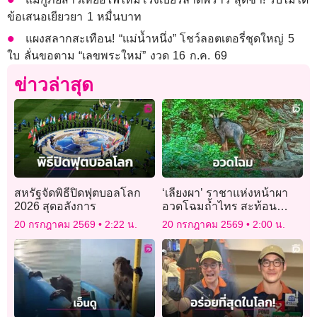
ข้อเสนอเยียวยา 1 หมื่นบาท
แผงสลากสะเทือน! “แม่น้ำหนึ่ง” โชว์ลอตเตอรี่ชุดใหญ่ 5
ใบ ลั่นขอตาม “เลขพระใหม่” งวด 16 ก.ค. 69
ข่าวล่าสุด
สหรัฐจัดพิธีปิดฟุตบอลโลก
‘เลียงผา’ ราชาแห่งหน้าผา
2026 สุดอลังการ
อวดโฉมถ้ำไทร สะท้อน
ความอุดมสมบูรณ์ผืนป่าเขา
20 กรกฎาคม 2569
2:22 น.
20 กรกฎาคม 2569
2:00 น.
สามร้อยยอด