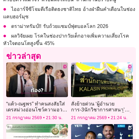
ไออาร์จีซีโจมตีเรือติดธงชาติไทย อ้างฝ่าฝืนคำเตือนในช่อง
แคบฮอร์มุซ
ดราม่าทรัมป์!! รับถ้วยแชมป์ฟุตบอลโลก 2026
ผลวิจัยเผย โรคในช่องปากวัยเด็กอาจเพิ่มความเสี่ยงโรค
หัวใจตอนโตสูงขึ้น 45%
ข่าวล่าสุด
“แต้ว-ณฐพร” ทำคนสงสัยใส่
สั่งย้ายด่วน ‘ผู้อำนวย
เดรสม่วงอ่อนโชว์ความอวบ
การ-3นักวิชาการศาสนา’
ทำเอฟซีแซวหนักมาก “ลูกมา
พศจ.กาฬสินธุ์ ออกนอกพื้นที่
21 กรกฎาคม 2569
21:30 น.
21 กรกฎาคม 2569
21:24 น.
แล้วแน่ๆ”
ทันที