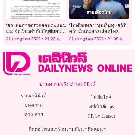
‘สถ.’ยันการตรวจสอบคะแนน
‘ไก่เดือยทอง’ ทุ่มเงินทุบสถิติ
และจัดเรียงลำดับบัญชีสอบ
คว้านักเตะสายเลือดไทย
ท้องถิ่นใหม่ โปร่งใส – คืน
21 กรกฎาคม 2569
21:23 น.
21 กรกฎาคม 2569
21:09 น.
ความเป็นธรรมให้ผู้สอบผ่าน
ที่แท้จริง
อ่านความจริง อ่านเดลินิวส์
ข่าวเดลินิวส์
ไลฟ์สไตล์
บทความ
เดลินิวส์clips
ดวง-หวย
PR by dataxet
ติดต่อโฆษณา
ร่วมงานกับเรา
ติดต่อเรา