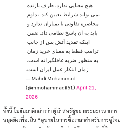
هیچ معنایی ندارد. طرف بازنده 
نمی تواند شرایط تعیین کند. تداوم 
محاصره تفاوتی با بمباران ندارد و 
باید به آن پاسخ نظامی داد. ضمن 
اینکه تمدید آتش بس از جانب 
ترامپ قطعا به معنای خرید زمان 
به منظور ضربه غافلگیرانه است. 
زمان ابتکار عمل ایران است.
— Mahdi Mohammadi
(@mmohammadii61)
April 21,
2026
ทั้งนี้ โมฮัมมาดีกล่าวว่า ผู้นำสหรัฐขยายระยะเวลาการ
หยุดยิงเพื่อเป็น “อุบายในการซื้อเวลาสำหรับการจู่โจม