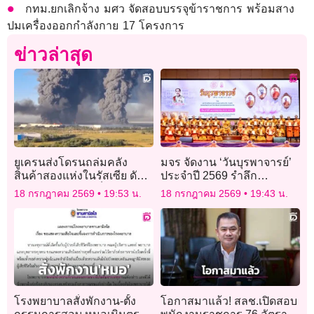
กทม.ยกเลิกจ้าง มศว จัดสอบบรรจุข้าราชการ พร้อมสาง
ปมเครื่องออกกำลังกาย 17 โครงการ
ข่าวล่าสุด
ยูเครนส่งโดรนถล่มคลัง
มจร จัดงาน ‘วันบุรพาจารย์’
สินค้าสองแห่งในรัสเซีย ดับ
ประจำปี 2569 รำลึก
อย่างน้อย 8 ราย เจ็บเกือบ
คุณูปการผู้วางรากฐาน
18 กรกฎาคม 2569
19:53 น.
18 กรกฎาคม 2569
19:43 น.
ครึ่งร้อย
มหาวิทยาลัย
โรงพยาบาลสั่งพักงาน-ตั้ง
โอกาสมาแล้ว! สลช.เปิดสอบ