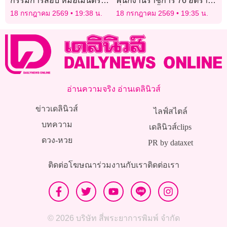
กรรมการสอบ หมอเมินตรวจ
พนักงานราชการ 76 อัตรา
หัวใจผู้ป่วยสุดท้ายเสียชีวิต
ทั่วประเทศ ย้ำโปร่งใส
18 กรกฎาคม 2569
19:38 น.
18 กรกฎาคม 2569
19:35 น.
อ่านความจริง อ่านเดลินิวส์
ข่าวเดลินิวส์
ไลฟ์สไตล์
บทความ
เดลินิวส์clips
ดวง-หวย
PR by dataxet
ติดต่อโฆษณา
ร่วมงานกับเรา
ติดต่อเรา
© 2026 บริษัท สี่พระยาการพิมพ์ จำกัด