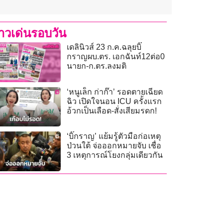
่าวเด่นรอบวัน
เดลินิวส์ 23 ก.ค.ฉลุยบิ๊
กราญผบ.ตร. เอกฉันท์12ต่อ0
นายก-ก.ตร.ลงมติ
‘หนูเล็ก ก่าก๊า’ รอดตายเฉียด
ฉิว เปิดใจนอน ICU ครั้งแรก
อ้วกเป็นเลือด-สั่งเสียมรดก!
‘บิ๊กราญ’ แย้มรู้ตัวมือก่อเหตุ
ป่วนใต้ จ่อออกหมายจับ เชื่อ
3 เหตุการณ์โยงกลุ่มเดียวกัน