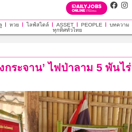
ู
หวย
ไลฟ์สไตล์
ASSET
PEOPLE
บทความ
ทุกทิศทั่วไทย
่งกระจาน’ ไฟป่าลาม 5 พันไร่ ส