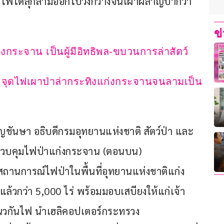
จนไฟได้ลุกลามออกไปวงกว้างจนเผาผลาญป่ากว่า 
ข
งกระจาน เป็นผู้มีอิทธิพล-ขบวนการล่าสัตว์
 จุดไฟเผาป่าล่ากระทิงแก่งกระจานจนลามเป็น
ริญชันษา อธิบดีกรมอุทยานแห่งชาติ สัตว์ป่า และ
นีควบคุมไฟป่าแก่งกระจาน (ตอนบน) 
สถานการณ์ไฟป่าในพื้นที่อุทยานแห่งชาติแก่ง
วกว่า 5,000 ไร่ พร้อมมอบเสบียงให้แก่เจ้า
ำแนวกันไฟ นำเฮลิคอปเตอร์กระทรวง