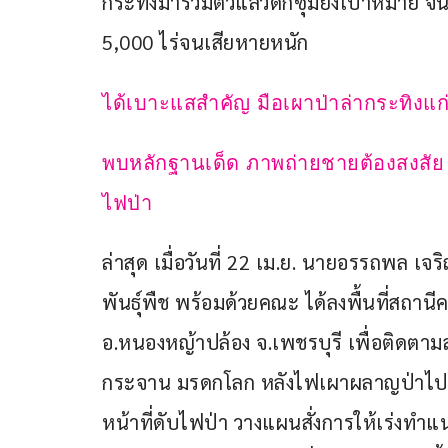
กระทิงมารวมตัวแล้วดักซุ่มยิงเป้าหมาย 
5,000 ไร่จนเสียหายหนัก
ได้เบาะแสสำคัญ มือเผาป่าล่ากระทิงแก่
พบหลักฐานเด็ด ภาพถ่ายชายต้องสงสัย
ไฟป่า
ล่าสุด เมื่อวันที่ 22 เม.ย. นายอรรถพล เจ
พันธ์ุพืช พร้อมด้วยคณะ ได้ลงพื้นที่สถา
อ.หนองหญ้าปล้อง จ.เพชรบุรี เพื่อติดตาม
กระจาน มรดกโลก หลังไฟเผาผลาญป่าไปแล้
หน้าที่ดับไฟป่า วางแผนสั่งการให้เร่งท