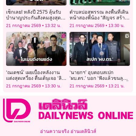
เช็กเลย! หลังปี 2575 ลุ้นรับ
ตำบลบ่อสุพรรณ ลงพื้นที่เดิน
บำนาญประกันสังคมสูงสุด
หน้าสองพี่น้อง “สัญจร สร้าง
13,000 บาท/เดือน ส่ง ม.39
สุข ผูกมิตร”
21 กรกฎาคม 2569
13:32 น.
21 กรกฎาคม 2569
13:30 น.
ต่อก็ได้เพิ่ม!
‘ณเดชน์’ เผยเบื้องหลังงาน
‘นายกฯ’ อุบตอบสเปก
แต่งสุดเหวี่ยง ตื่นเต้นเจอ ‘ลิ
‘ผบ.ตร.’ บอก ‘ฟังแล้วขนลุก’
ซ่า’ แขก ‘ญาญ่า’ ปลื้มภาพ
ก่อนทำท่ากระแอม หลังสื่อบี้
21 กรกฎาคม 2569
13:30 น.
21 กรกฎาคม 2569
13:21 น.
ครอบครัวพร้อม ‘พ่อโยชิโอ’
ถาม บางคนอายุราชการนาน
‘แต่ผลงานเด่น’
อ่านความจริง อ่านเดลินิวส์