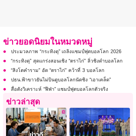
ข่าวยอดนิยมในหมวดหมู่
ประมวลภาพ “กระทิงดุ” เถลิงแชมป์ฟุตบอลโลก 2026
“กระทิงดุ” สุดแกร่งสอนเชิง “ตราไก่” ลิ่วชิงดำบอลโลก
“สิงโตคำราม” อัด “ตราไก่” คว้าที่ 3 บอลโลก
ปธน.ฟ้าขาวยันไม่บินดูบอลโลกนัดชิง “เอาเคล็ด”
สื่อดังวิเคราะห์ “ฟีฟ่า” แชมป์ฟุตบอลโลกตัวจริง
ข่าวล่าสุด