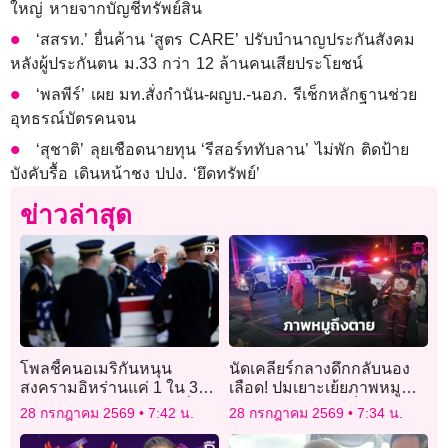
ใหญ่ หายจากบัญชีทรัพย์สิน
‘สสรท.’ ยื่นค้าน ‘สูตร CARE’ ปรับบำนาญประกันสังคม
หลังผู้ประกันตน ม.33 กว่า 12 ล้านคนเสียประโยชน์
‘พลพีร์’ เผย มท.สั่งกำนัน-ผญบ.-นอภ. รีเช็กหลักฐานช่วย
อุทธรณ์บัตรคนจน
‘สุชาติ’ ลุยเชือดนายทุน ‘รีสอร์ททับลาน’ ไม่พัก ติดป้าย
บังคับรื้อ เดินหน้าชง ปปง. ‘ยึดทรัพย์’
ข่าวล่าสุด
โพลชี้คนอเมริกันหนุน
นัดเคลียร์กลางดึกกลับนอง
สงครามอิหร่านแค่ 1 ใน 3
เลือด! ปมเยาะเย้ยภาพหมู
กังขาทรัมป์ไร้เป้าหมายที่
หน้าสุเหร่า ดับ 1 เจ็บ 1
28 กรกฎาคม 2569
7:42 น.
28 กรกฎาคม 2569
7:34 น.
ชัดเจน