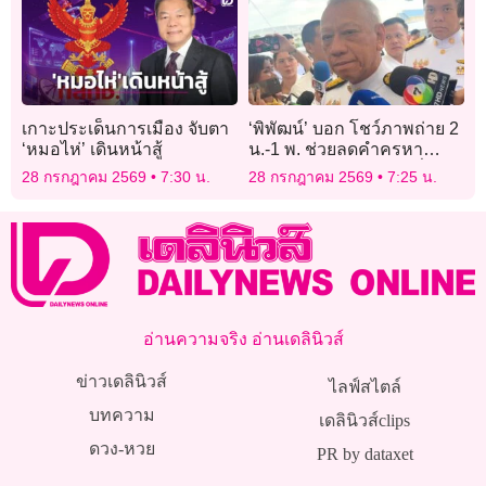
เกาะประเด็นการเมือง จับตา
‘พิพัฒน์’ บอก โชว์ภาพถ่าย 2
‘หมอไห่’ เดินหน้าสู้
น.-1 พ. ช่วยลดคำครหา
แตกแยก สยบพวกชอบปั่น
28 กรกฎาคม 2569
7:30 น.
28 กรกฎาคม 2569
7:25 น.
ข่าว
อ่านความจริง อ่านเดลินิวส์
ข่าวเดลินิวส์
ไลฟ์สไตล์
บทความ
เดลินิวส์clips
ดวง-หวย
PR by dataxet