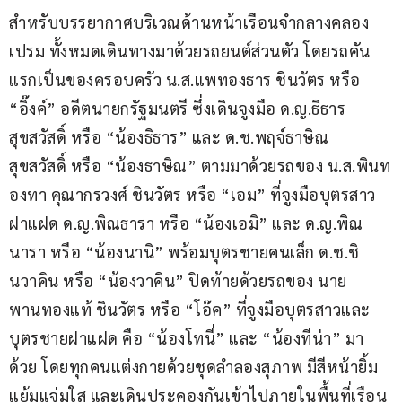
สำหรับบรรยากาศบริเวณด้านหน้าเรือนจำกลางคลอง
เปรม ทั้งหมดเดินทางมาด้วยรถยนต์ส่วนตัว โดยรถคัน
แรกเป็นของครอบครัว น.ส.แพทองธาร ชินวัตร หรือ 
“อิ๊งค์” อดีตนายกรัฐมนตรี ซึ่งเดินจูงมือ ด.ญ.ธิธาร 
สุขสวัสดิ์ หรือ “น้องธิธาร” และ ด.ช.พฤจ์ธาษิณ 
สุขสวัสดิ์ หรือ “น้องธาษิณ” ตามมาด้วยรถของ น.ส.พินท
องทา คุณากรวงศ์ ชินวัตร หรือ “เอม” ที่จูงมือบุตรสาว
ฝาแฝด ด.ญ.พิณธารา หรือ “น้องเอมิ” และ ด.ญ.พิณ
นารา หรือ “น้องนานิ” พร้อมบุตรชายคนเล็ก ด.ช.ชิ
นวาคิน หรือ “น้องวาคิน” ปิดท้ายด้วยรถของ นาย
พานทองแท้ ชินวัตร หรือ “โอ๊ค” ที่จูงมือบุตรสาวและ
บุตรชายฝาแฝด คือ “น้องโทนี่” และ “น้องทีน่า” มา
ด้วย โดยทุกคนแต่งกายด้วยชุดลำลองสุภาพ มีสีหน้ายิ้ม
แย้มแจ่มใส และเดินประคองกันเข้าไปภายในพื้นที่เรือน