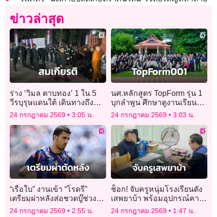
ข่าวล่าสุด
ร่าง ‘วิมล ตาบทอง’ 1 ใน 5
นศ.หลักสูตร TopForm รุ่น 1
วีรบุรุษแดนใต้ เดินทางถึง
บุกลำพูน ศึกษาดูงานเรียนรู้
บ้านเกิดสุรินทร์สมเกียรติ
การพัฒนาจากพ่อเมือง
24 กรกฎาคม 2569
3:05 น.
24 กรกฎาคม 2569
3:03 น.
“เรือใบ” งานเข้า “โรดรี”
ช็อก! จับครูหนุ่มโรงเรียนดัง
เตรียมผ่าหลังส่อชวดบู๊ช่วง
เสพยาบ้า พร้อมอุปกรณ์คา
ต้นซีซั่นใหม่
กระเป๋ากางเกง
24 กรกฎาคม 2569
2:55 น.
24 กรกฎาคม 2569
1:47 น.