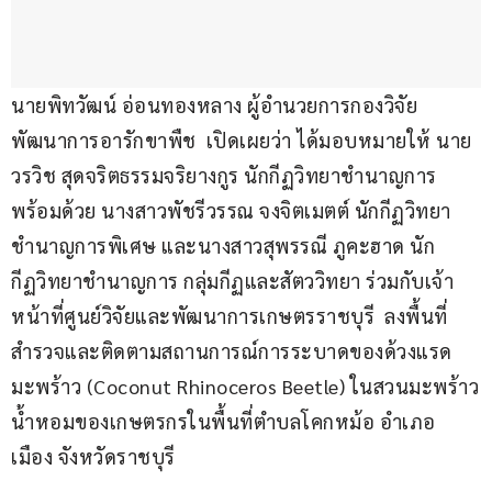
นายพิทวัฒน์ อ่อนทองหลาง ผู้อำนวยการกองวิจัย
พัฒนาการอารักขาพืช  เปิดเผยว่า ได้มอบหมายให้ นาย
วรวิช สุดจริตธรรมจริยางกูร นักกีฏวิทยาชำนาญการ 
พร้อมด้วย นางสาวพัชรีวรรณ จงจิตเมตต์ นักกีฏวิทยา
ชำนาญการพิเศษ และนางสาวสุพรรณี ภูคะฮาด นัก
กีฏวิทยาชำนาญการ กลุ่มกีฏและสัตววิทยา ร่วมกับเจ้า
หน้าที่ศูนย์วิจัยและพัฒนาการเกษตรราชบุรี  ลงพื้นที่
สำรวจและติดตามสถานการณ์การระบาดของด้วงแรด
มะพร้าว (Coconut Rhinoceros Beetle) ในสวนมะพร้าว
น้ำหอมของเกษตรกรในพื้นที่ตำบลโคกหม้อ อำเภอ
เมือง จังหวัดราชบุรี