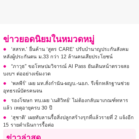
ข่าวยอดนิยมในหมวดหมู่
‘สสรท.’ ยื่นค้าน ‘สูตร CARE’ ปรับบำนาญประกันสังคม
หลังผู้ประกันตน ม.33 กว่า 12 ล้านคนเสียประโยชน์
“ภาวุธ” ขอโทษปมวิจารณ์ AI Pass ยันเดินหน้าตรวจสอ
บงบฯ ต่ออย่างเข้มงวด
‘พลพีร์’ เผย มท.สั่งกำนัน-ผญบ.-นอภ. รีเช็กหลักฐานช่วย
อุทธรณ์บัตรคนจน
รองโฆษก ทบ.เผย ‘เนติวิทย์’ ไม่ต้องกลับมาเกณฑ์ทหาร​
แล้ว เหตุอายุครบ 30 ปี
‘สุชาติ’ เผยทับลานรื้อสิ่งปลูกสร้างรุกที่แล้วรายที่ 2 แจ้งอีก
15 รายดำเนินการรื้อต่อ
ข่าวล่าสุด