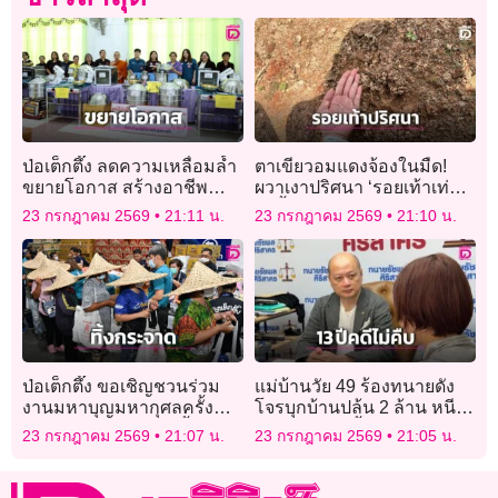
ป่อเต็กตึ๊ง ลดความเหลื่อมล้ำ
ตาเขียวอมแดงจ้องในมืด!
ขยายโอกาส สร้างอาชีพ
ผวาเงาปริศนา ‘รอยเท้าเท่า
สร้างชีวิตเท่าเทียมแก่ชาว
กำปั้น’ โผล่ป่าสกลนคร เตือน
23 กรกฎาคม 2569
21:11 น.
23 กรกฎาคม 2569
21:10 น.
พิษณุโลก
อย่าเข้าป่าคนเดียว
ป่อเต็กตึ๊ง ขอเชิญชวนร่วม
แม่บ้านวัย 49 ร้องทนายดัง
งานมหาบุญมหากุศลครั้ง
โจรบุกบ้านปล้น 2 ล้าน หนี
ใหญ่ในงานประเพณีทิ้ง
ตายกระโดดชั้น 2 แจ้งความ
23 กรกฎาคม 2569
21:07 น.
23 กรกฎาคม 2569
21:05 น.
กระจาดปี 69
13 ปีคดีไม่คืบ