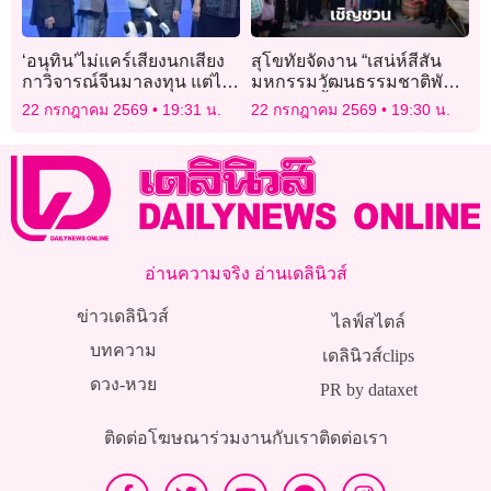
‘อนุทิน’ไม่แคร์เสียงนกเสียง
สุโขทัยจัดงาน “เสน่ห์สีสัน
กาวิจารณ์จีนมาลงทุน แต่ไม่
มหกรรมวัฒนธรรมชาติพันธุ์
ทรานเฟอร์เทคโนโลยีไทย
7–9 ส.ค.นี้
22 กรกฎาคม 2569
19:31 น.
22 กรกฎาคม 2569
19:30 น.
อ่านความจริง อ่านเดลินิวส์
ข่าวเดลินิวส์
ไลฟ์สไตล์
บทความ
เดลินิวส์clips
ดวง-หวย
PR by dataxet
ติดต่อโฆษณา
ร่วมงานกับเรา
ติดต่อเรา