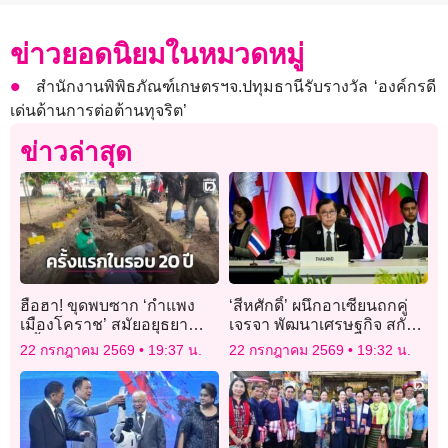
ข่าวยอดนิยมในหมวดหมู่
สำนักงานพิพิธภัณฑ์เกษตรฯจ.ปทุมธานีรับรางวัล ‘องค์กรดี
เด่นด้านการต่อต้านทุจริต’
ข่าวล่าสุด
ฮือฮา! ขุดพบซาก ‘กำแพง
‘สีหศักดิ์’ ผนึกอาเซียนถกคู่
เมืองโคราช’ สมัยอยุธยา
เจรจา พัฒนาเศรษฐกิจ สกัด
ครั้งแรกในรอบ 20 ปี บริเวณ
อาชญากรรมข้ามชาติ รับมือ
22 กรกฎาคม 2569
19:37 น.
22 กรกฎาคม 2569
19:32 น.
โนนพลล้าน
วิกฤติพลังงาน