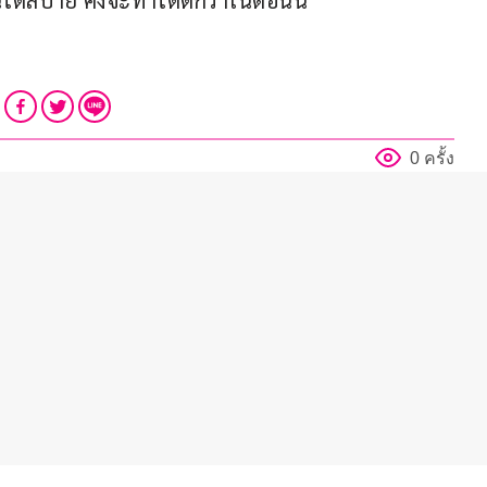
0 ครั้ง