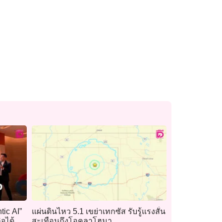
tic AI”
แผ่นดินไหว 5.1 เขย่าเทกซัส รับรู้แรงสั่น
จได้
สะเทือนถึงโอคลาโฮมา