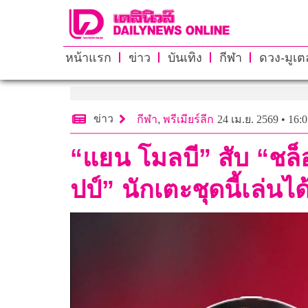
หน้าแรก
ข่าว
บันเทิง
กีฬา
ดวง-มูเตล
ข่าว
กีฬา
,
พรีเมียร์ลีก
24 เม.ย. 2569 • 16:0
“แยน โมลบี” สับ “ชล็
ปป์” นักเตะชุดนี้เล่นไ