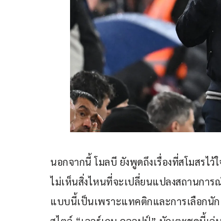
นอกจากนี้ โมลบี ยังพูดถึงเรื่องที่สโมสรไ
ไม่เห็นสิ่งไหนที่จะเปลี่ยนแปลงสถานการณ์ที่
แบบนี้เป็นเพราะแทคติกและการเลือกนักเตะ
สไตล์ “เจอร์เกน คลอปป์” นักเตะชุดนี้เล่