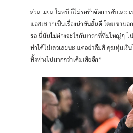
ส่วน แยน โมลบี ก็ไม่รอช้าจัดการสับเละ 
แอสเช ว่าเป็นเรื่องน่าขันสิ้นดี โดยเขาบอก
รอ นี่มันไม่ต่างอะไรกับเวลาที่ทีมใหญ่ๆ ไ
ทำได้ไม่เลวเลยนะ แต่อย่าลืมสิ คุณทุ่ม
ทิ้งห่างไปมากกว่าเดิมเสียอีก”