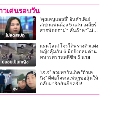
่าวเด่นรอบวัน
‘คุณหนูแอลลี่’ ยันคำเดิม!
สเปกแฟนต้อง 5 แสน เคลียร์
สารพัดดราม่า ลั่นถ้าหาไม่ได้
ขอมุ่งหาเงินอยู่คนเดียว
แผนโฉด! โจรใต้พรางตัวแต่ง
หญิงคุ้มกัน 6 มือยิงถล่มด่าน
ทหารพรานพลีชีพ 5 นาย
“เจเจ” อวยพรวันเกิด “ต้าเห
นิง” ดีต่อใจจนแฟนๆขอลุ้นให้
กลับมารักกันอีกครั้ง!