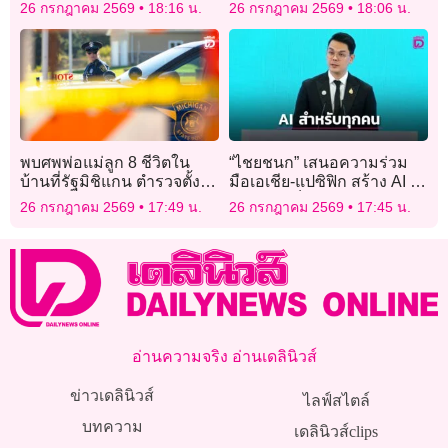
‘ทักษิณ’ พร้อมอวยพรวันเกิด
นานาชาติ
26 กรกฎาคม 2569
18:16 น.
26 กรกฎาคม 2569
18:06 น.
ซึ้ง
พบศพพ่อแม่ลูก 8 ชีวิตใน
“ไชยชนก” เสนอความร่วม
บ้านที่รัฐมิชิแกน ตำรวจตั้ง
มือเอเชีย-แปซิฟิก สร้าง AI ที่
ปมฆาตกรรมในครอบครัว
ปลอดภัยเป็นประโยชน์ต่อทุก
26 กรกฎาคม 2569
17:49 น.
26 กรกฎาคม 2569
17:45 น.
คน
อ่านความจริง อ่านเดลินิวส์
ข่าวเดลินิวส์
ไลฟ์สไตล์
บทความ
เดลินิวส์clips