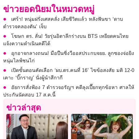
ข่าวยอดนิยมในหมวดหมู่
เศร้า! หนุ่มฝรั่งเศสคลั่ง เสียชีวิตแล้ว หลังฟันขา ‘ดาบ
ตำรวจคลองตัน’ เจ็บ
โฆษก ตร. ลั่น! วัยรุ่นอิตาลีกร่างบน BTS เหยียดคนไทย
แจ้งความดำเนินคดีได้
อุกอาจกลางถนน! มือปืนซิ่งวีออสประกบจยย. ลูกซองจ่อยิง
หนุ่มไลฟ์ชนไก่
เปิดขั้นตอนคัดเลือก ‘ผบ.ตร.คนที่ 16’ ไขข้อสงสัย มติ 12-0
เคาะ ‘บิ๊กราญ’ นั่งผู้นำสีกากี
อัยการสั่งฟ้อง 7 ตำรวจอรัญฯ คดีลุงเปี๊ยกทุกข้อหา ศาลให้
ประกันนัดสอบ 17 ส.ค.นี้
ข่าวล่าสุด