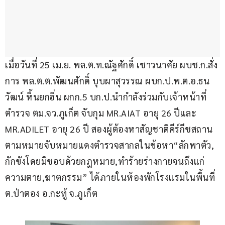
เมื่อวันที่ 25 เม.ย. พล.ต.ท.ณัฐศักดิ์ เชาวนาศัย ผบช.ก.สั่ง
การ พล.ต.ต.พัฒนศักดิ์ บุบผาสุวรรณ ผบก.ป.พ.ต.อ.ธน
วัฒน์ หิ้นยกฮิ่น ผกก.5 บก.ป.นำกำลังร่วมกับเจ้าหน้าที่
ตำรวจ ตม.จว.ภูเก็ต จับกุม MR.AIAT อายุ 26 ปีและ 
MR.ADILET อายุ 26 ปี สองผู้ต้องหาสัญชาติคีร์กีชสถาน 
ตามหมายจับหมายแดงตำรวจสากลในข้อหา“ลักพาตัว, 
กักขังโดยมิชอบด้วยกฎหมาย,ทำร้ายร่างกายจนถึงแก่
ความตาย,ฆาตกรรม” ได้ภายในห้องพักโรงแรมในพื้นที่ 
ต.ป่าตอง อ.กะทู้ จ.ภูเก็ต