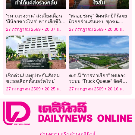
‘รมว.แรงงาน’ ส่งเสียงเตือน
“พลอยชมพู” จัดหนักบิกินีเผย
‘ผีน้อยชาวไทย’ หากเสียชีวิต
ผิวออร่าแสนแซ่บ ซุกซน
ทำได้แค่ส่งร่างกลับเท่านั้น
สดใสดูแล้วต้องไลก์รัวๆ
27 กรกฎาคม 2569
20:37 น.
27 กรกฎาคม 2569
20:30 น.
เช็กด่วน! เหตุประกันสังคม
ต.ค.นี้ “การท่าเรือฯ” ทดลอง
ชะลอเลือกตั้งบอร์ดใหม่
ระบบ “Truck Queue” จัดคิว
รถบรรทุก แก้รถติด @แหลม
27 กรกฎาคม 2569
20:25 น.
27 กรกฎาคม 2569
20:16 น.
ฉบัง
อ่านความจริง อ่านเดลินิวส์