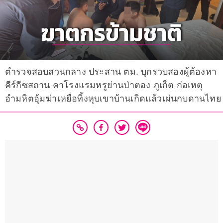
ตำรวจสอบสวนกลาง ประสาน ตม. บุกรวบสองผู้ต้องหา
คีร์กีซสถาน คาโรงแรมหรูย่านป่าตอง ภูเก็ต ก่อเหตุ
อำมหิตอุ้มฆ่าเหยื่อทิ้งหุบเขาบ้านเกิดแล้วเผ่นกบดานไทย