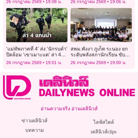
26 กรกฎาคม 2569
19:08 น.
26 กรกฎาคม 2569
19:06 น.
ครู
‘แม่ทัพภาคที่ 4’ ส่ง ‘นักรบดำ’
สพม.พังงา ภูเก็ต ระนอง ยก
ปิดล้อม ‘เขาเมาะแต’ ล่า 4
ระดับพลังสภานักเรียน ขับ
แกนนำ ‘โจรใต้’
เคลื่อนวิถีประชาธิปไตย
26 กรกฎาคม 2569
19:01 น.
26 กรกฎาคม 2569
19:00 น.
อ่านความจริง อ่านเดลินิวส์
ข่าวเดลินิวส์
ไลฟ์สไตล์
บทความ
เดลินิวส์clips