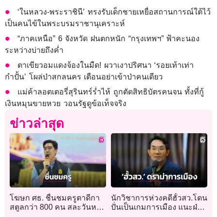
‘ในหลวง-พระราชินี’ ทรงรับเด็กชายเหยื่อสถานการณ์ใต้ไว้
เป็นคนไข้ในพระบรมราชานุเคราะห์
“ภาคเหนือ” 6 จังหวัด ฝนตกหนัก “กรุงเทพฯ” ฟ้าคะนอง
ระหว่างบ่ายถึงค่ำ
ตาเขียวอมแดงจ้องในมืด! ผวาเงาปริศนา ‘รอยเท้าเท่า
กำปั้น’ โผล่ป่าสกลนคร เตือนอย่าเข้าป่าคนเดียว
แม่ค้าลอตเตอรี่สุรินทร์ร่ำไห้ ถูกตัดสิทธิบัตรคนจน ทั้งที่กู้
เงินหมุนขายหวย วอนรัฐดูข้อเท็จจริง
ข่าวล่าสุด
โฆษก ศธ. ชื่นชมครูตาดีกา
นักวิชาการห่วงคดีฮั้วสว.โดน
สตูลกว่า 800 คน สละวันหยุด
ปั่นเป็นเกมการเมือง แนะฝ่าย
พัฒนาตนเอง หนุนลดภาระ
ตรวจสอบใช้มาตรฐานเดียว