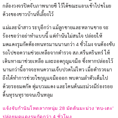
กล้องวงจรปิดจับภาพนายซี ไว้ได้ขณะแอบเข้าไปขโมย
ด้วงของชาวบ้านที่เลี้ยงไว้
แม่และน้าสาว ระบุอีกว่า แม้ลูกชายและหลานชาย จะ
ร้องขอว่าอย่าทำแบบนี้ แต่กำนันไม่สนใจ ปล่อยให้
มดแดงรุมกัดต้องทนทรมานนานกว่า 4 ชั่วโมง จนต้องขับ
รถไปขอความช่วยเหลือจากตำรวจ สภ.ศรีนครินทร์ ให้
เดินทางมาช่วยเหลือ และถอดกุญแจมือ ซึ่งหากปล่อยไว้
นานกว่านี้อาจจะทนความเจ็บปวดไม่ไหว เมื่อตำรวจมา
ถึงได้ทำการช่วยไขกุญแจมือออก พบตามลำตัวเต็มไป
ด้วยรอยมดกัด ตุ่มบวมแดง และโคนต้นมะม่วงมีร่องรอย
ดิ้นทุรนทุรายจนเป็นหลุม
แจ้งจับกำนันโหดลากหนุ่ม 28 มัดต้นมะม่วง ‘ตบ-เตะ’ 
ปล่อยมดแดงรุมกัดกว่า 4 ชั่วโมง