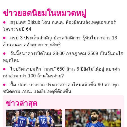
ข่าวยอดนิยมในหมวดหมู่
สรุปเคส Bitkub โดน ก.ล.ต. ฟ้องย้อนหลังเหตุแฮกเกอร์
โจรกรรมปี 64
สรุป 3 ประเด็นสำคัญ บัตรสวัสดิการ รู้ทันไม่ตกข่าว 13
ล้านคนเฮ คลังเคาะขยายสิทธิ
วันนี้ธนาคารเปิดไหม 28-30 กรกฎาคม 2569 เป็นวันอะไร
หยุดไหม
ไขปริศนาปมตึก “กกพ.” 650 ล้าน 6 ปียังไม่ได้อยู่ แบกค่า
เช่าอ่วมกว่า 100 ล้านใครจ่าย?
ปั๊ม ปตท.-บางจาก ประกาศราคาใหม่แล้วขึ้น 90 สต. ทุก
ชนิดตาม กบน. แจงยิบเหตุที่ต้องขึ้น
ข่าวล่าสุด