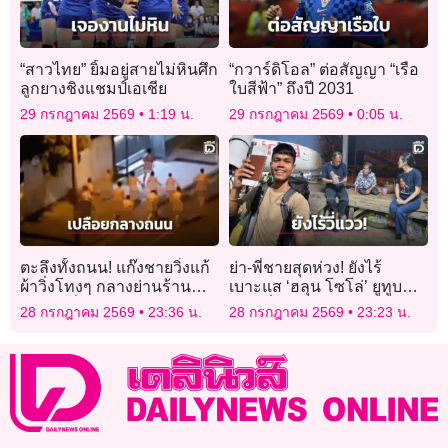
“สาวไทย” ยิ้มอยู่สายไม่หินศึก
“กวาร์ดิโอล” ต่อสัญญา “เรือ
ลูกยางชิงแชมป์เอเชีย
ใบสีฟ้า” ถึงปี 2031
29 กรกฎาคม 2569
1:19 น.
29 กรกฎาคม 2569
0:05 น.
ตะลึงทั้งถนน! แก๊งชายวิ่งแก้
ย่า-พี่ชายสุดห่วง! ยังไร้
ผ้าวิ่งโทงๆ กลางย่านร้าน
เบาะแส ‘ฮลุน โซโล่’ ยูทูบ
อาหารชื่อดังในออสเตรเลีย
เบอร์ชื่อดังหายตัวปริศนา
28 กรกฎาคม 2569
23:36 น.
28 กรกฎาคม 2569
23:23 น.
จอร์เจีย