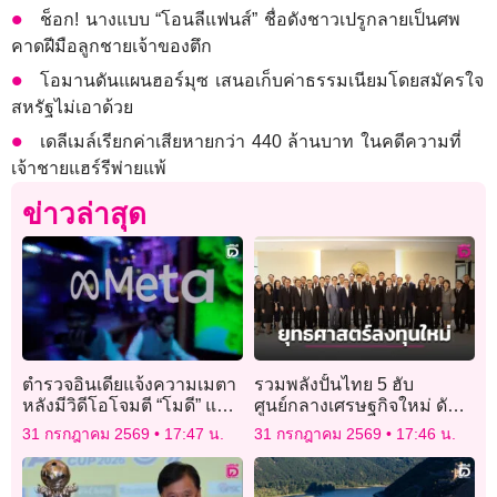
ช็อก! นางแบบ “โอนลีแฟนส์” ชื่อดังชาวเปรูกลายเป็นศพ
คาดฝีมือลูกชายเจ้าของตึก
โอมานดันแผนฮอร์มุซ เสนอเก็บค่าธรรมเนียมโดยสมัครใจ
สหรัฐไม่เอาด้วย
เดลีเมล์เรียกค่าเสียหายกว่า 440 ล้านบาท ในคดีความที่
เจ้าชายแฮร์รีพ่ายแพ้
ข่าวล่าสุด
ตำรวจอินเดียแจ้งความเมตา
รวมพลังปั้นไทย 5 ฮับ
หลังมีวิดีโอโจมตี “โมดี” แพร่
ศูนย์กลางเศรษฐกิจใหม่ ดันจี
หลายในเฟซบุ๊ก
ดีพีโตเกิน 3% ไม่เน้นแค่
31 กรกฎาคม 2569
17:47 น.
31 กรกฎาคม 2569
17:46 น.
ตัวเลขลงทุน