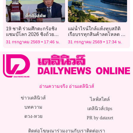
19 ชาติ ร่วมศึกตะกร้อชิง
แม่น้ำไรน์ใกล้แห้งทุบสถิติ
แชมป์โลก 2026 ชิงถ้วย
เรือบรรทุกสินค้าลดโหลด ดัน
พราะราชทาน “คิงส์คัพ” 4-11
ต้นทุนขนส่งพุ่ง
31 กรกฎาคม 2569
17:46 น.
31 กรกฎาคม 2569
17:34 น.
ส.ค.นี้ ที่แฟชั่นไอส์แลนด์
อ่านความจริง อ่านเดลินิวส์
ข่าวเดลินิวส์
ไลฟ์สไตล์
บทความ
เดลินิวส์clips
ดวง-หวย
PR by dataxet
ติดต่อโฆษณา
ร่วมงานกับเรา
ติดต่อเรา