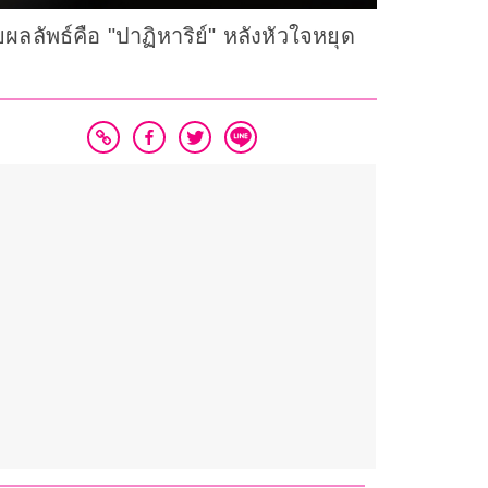
ลัพธ์คือ "ปาฏิหาริย์" หลังหัวใจหยุด