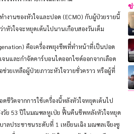
ข
ารทำงานของหัวใจและปอด (ECMO) กับผู้ป่วยรายนี้ 
ม้ว่าหัวใจจะหยุดเต้นไปนานเกือบสองวันเต็ม
tion) คือเครื่องพยุงชีพที่ทำหน้าที่เป็นปอด
กซิเจนและกำจัดคาร์บอนไดออกไซด์ออกจากเลือด
อช่วยเหลือผู้ป่วยภาวะหัวใจวายชั่วคราว หรือผู้ที่
่รอดชีวิตจากการใช้เครื่องนี้หลังหัวใจหยุดเต้นไป
ิงวัย 53 ปีในมณฑลหูเป่ย ฟื้นคืนชีพหลังหัวใจหยุด
าบาลประชาชนระดับที่ 1 เหยียนเฉิง มณฑลเจียงซู 