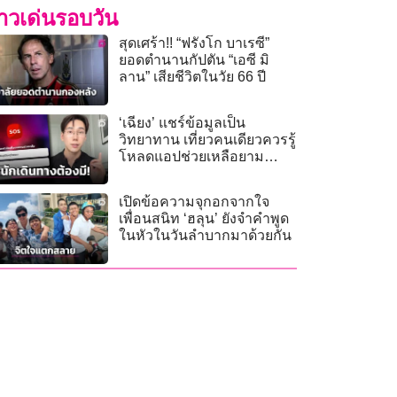
่าวเด่นรอบวัน
สุดเศร้า!! “ฟรังโก บาเรซี”
ยอดตำนานกัปตัน “เอซี มิ
ลาน” เสียชีวิตในวัย 66 ปี
‘เฉียง’ แชร์ข้อมูลเป็น
วิทยาทาน เที่ยวคนเดียวควรรู้
โหลดแอปช่วยเหลือยาม
วิกฤติ
เปิดข้อความจุกอกจากใจ
เพื่อนสนิท ‘ฮลุน’ ยังจำคำพูด
ในหัวในวันลำบากมาด้วยกัน