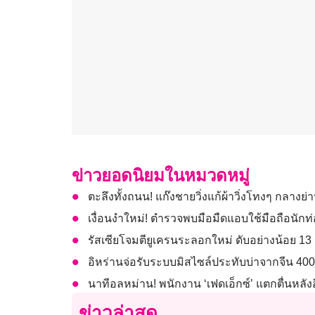
ข่าวยอดนิยมในหมวดหมู่
ตะลึงทั้งถนน! แก๊งชายวิ่งแก้ผ้าวิ่งโทงๆ กลางย
เงื่อนงำใหม่! ตำรวจพบมือมืดแอบใช้มือถือนักท
รัสเซียโจมตียูเครนระลอกใหม่ ดับอย่างน้อย 1
อิหร่านจ่อรับระบบมิสไซล์ประทับบ่าจากจีน 40
นาทีอลหม่าน! พนักงาน ‘เฟดเอ็กซ์’ แตกตื่นหลั
ข่าวล่าสุด