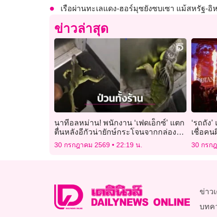
เรือผ่านทะเลแดง-ฮอร์มุซยังซบเซา แม้สหรัฐ-อิ
ข่าวล่าสุด
นาทีอลหม่าน! พนักงาน ‘เฟดเอ็กซ์’ แตก
‘รถถัง’
ตื่นหลังอีกัวน่ายักษ์กระโจนจากกล่อง
เชื่อคน
พัสดุกลางร้าน
มาทวง
30 กรกฎาคม 2569
22:19 น.
30 กรก
ข่าวเ
บทค