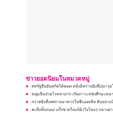
ข่าวยอดนิยมในหมวดหมู่
สหรัฐยืนยันสกัดได้หมด หลังอิหร่านยิงขีปนาว
หนุ่มจีนป่วยโรคหายาก เกิดภาวะหนังศีรษะหนา
กราดยิงที่เทศกาลอาหารในซีแอตเทิล ดับอย่างน
ตะลึงทั้งถนน! แก๊งชายวิ่งแก้ผ้าวิ่งโทงๆ กลางย