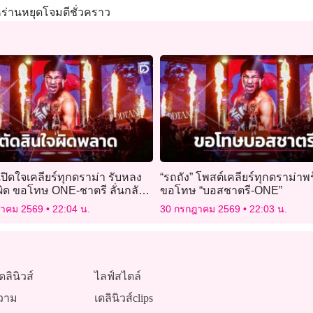
หร่านหยุดโจมตีชั่วคราว
 เปิดใจเคลียร์ทุกดราม่า รับหลง
“รถถัง” โพสต์เคลียร์ทุกดราม่าพ
ผิด ขอโทษ ONE-ชาตรี ลั่นกลับ
ขอโทษ “บอสชาตรี-ONE”
แชมป์โลก
ฎาคม 2569
22:04 น.
30 กรกฎาคม 2569
22:03 น.
ดลินิวส์
ไลฟ์สไตล์
วาม
เดลินิวส์clips