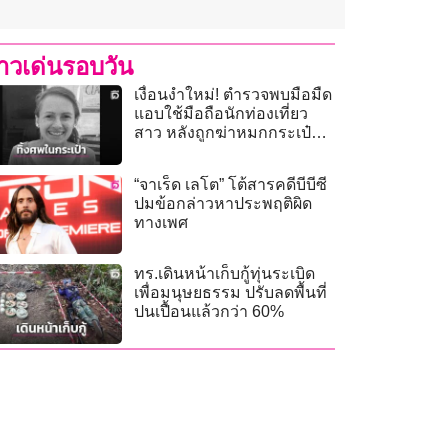
่าวเด่นรอบวัน
เงื่อนงำใหม่! ตำรวจพบมือมืด
แอบใช้มือถือนักท่องเที่ยว
สาว หลังถูกฆ่าหมกกระเป๋า
เดินทาง
“จาเร็ด เลโต” โต้สารคดีบีบีซี
ปมข้อกล่าวหาประพฤติผิด
ทางเพศ
ทร.เดินหน้าเก็บกู้ทุ่นระเบิด
เพื่อมนุษยธรรม ปรับลดพื้นที่
ปนเปื้อนแล้วกว่า 60%