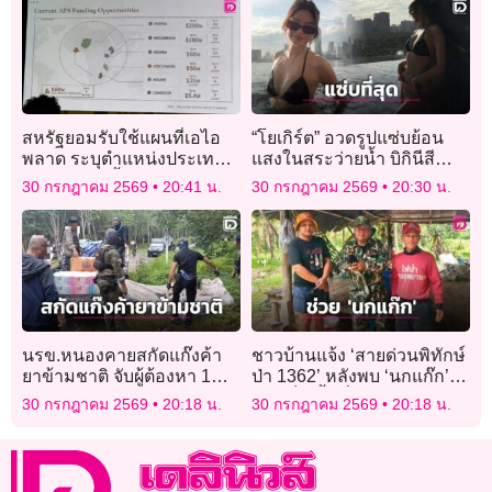
สหรัฐยอมรับใช้แผนที่เอไอ
“โยเกิร์ต” อวดรูปแซ่บย้อน
พลาด ระบุตำแหน่งประเทศ
แสงในสระว่ายน้ำ บิกินีสีดำ
แอฟริกาผิดทั้งทวีป
สนิทตัดผิวขาวละมุนทำใจ
30 กรกฎาคม 2569
20:41 น.
30 กรกฎาคม 2569
20:30 น.
แฟนๆสั่นหนักมาก
นรข.หนองคายสกัดแก๊งค้า
ชาวบ้านแจ้ง ‘สายด่วนพิทักษ์
ยาข้ามชาติ จับผู้ต้องหา 1
ป่า 1362’ หลังพบ ‘นกแก๊ก’
ราย ยึดไอซ์มูลค่ากว่า 300
บาดเจ็บ พื้นที่
30 กรกฎาคม 2569
20:18 น.
30 กรกฎาคม 2569
20:18 น.
ล้าน!
หนองหญ้าปล้อง-เพชรบุรี