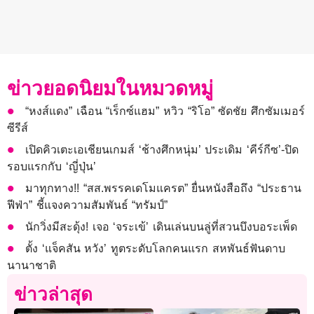
ข่าวยอดนิยมในหมวดหมู่
“หงส์แดง” เฉือน “เร็กซ์แฮม” หวิว “ริโอ” ซัดชัย ศึกซัมเมอร์
ซีรีส์
เปิดคิวเตะเอเชียนเกมส์ ‘ช้างศึกหนุ่ม’ ประเดิม ‘คีร์กีซ’-ปิด
รอบแรกกับ ‘ญี่ปุ่น’
มาทุกทาง!! “สส.พรรคเดโมแครต” ยื่นหนังสือถึง “ประธาน
ฟีฟ่า” ชี้แจงความสัมพันธ์ “ทรัมป์”
นักวิ่งมีสะดุ้ง! เจอ ‘จระเข้’ เดินเล่นบนลู่ที่สวนบึงบอระเพ็ด
ตั้ง ‘แจ็คสัน หวัง’ ทูตระดับโลกคนแรก สหพันธ์ฟันดาบ
นานาชาติ
ข่าวล่าสุด