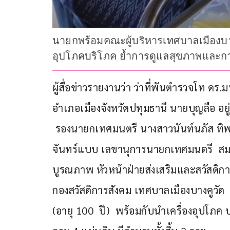
นายกพร้อมคณะผู้บริหารเทศบาลเมืองบางคูว
อุปโภคบริโภค ย้ำการดูแลสุขภาพและการ
ผู้สื่อข่าวรายงานว่า ว่าที่พันตำรวจโท ดร
อำเภอเมืองจังหวัดปทุมธานี นายบุญลือ อยู่
 รองนายกเทศมนตรี นางสาวนันท์นภัส ทิพย์
จันทร์แบบ เลขานุการนายกเทศมนตรี  สมา
บูรณภาพ หัวหน้าฝ่ายส่งเสริมและสวัสดิการ
กองสวัสดิการสังคม เทศบาลเมืองบางคูวัด   ได
(อายุ 100  ปี)  พร้อมกับนำเครื่องอุปโภค บ