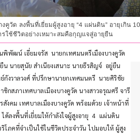
ัด ลงพื้นที่เยี่ยมผู้สูงอายุ “4 แผ่นดิน” อายุเกิน 
ใช้ชีวิตอย่างเหมาะสมคือกุญแจสู่อายุยืน
.มนพิพัฒน์ เอี่ยมจรัส  นายกเทศมนตรีเมืองบางคูวัด 
ยืน นายสุนัย สำเนียงเสนาะ นายธีรสิญจ์  อยู่ยืน 
กังวาลวงศ์ ที่ปรึกษานายกเทศมนตรี  นายศิริชัย 
ชิกสภาเทศบาลเมืองบางคูวัด นางสาวอรุณศรี จารี
สังคม เทศบาลเมืองบางคูวัด พร้อมด้วย เจ้าหน้าที่
้ลงพื้นที่เยี่ยมให้กำลังใจผู้สูงอายุ  4  แผ่นดิน 
ริโภคที่จำเป็นใช้ในชีวิตประจำวัน ไปมอบให้ ผู้สูง