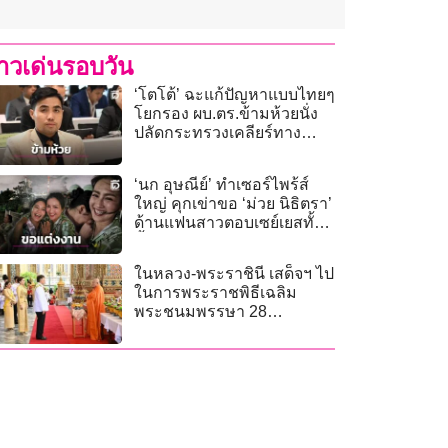
่าวเด่นรอบวัน
‘โตโต้’ ฉะแก้ปัญหาแบบไทยๆ
โยกรอง ผบ.ตร.ข้ามห้วยนั่ง
ปลัดกระทรวงเคลียร์ทาง
ผบ.ตร.คนใหม่
‘นก อุษณีย์’ ทำเซอร์ไพร้ส์
ใหญ่ คุกเข่าขอ ‘ม่วย นิธิตรา’
ด้านแฟนสาวตอบเซย์เยสทั้ง
น้ำตา!
ในหลวง-พระราชินี เสด็จฯ ไป
ในการพระราชพิธีเฉลิม
พระชนมพรรษา 28
กรกฎาคม 2569