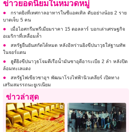
ข่าวยอดนิยมในหมวดหมู่
กราดยิงที่เทศกาลอาหารในซีแอตเทิล ดับอย่างน้อย 2 ราย
บาดเจ็บ 5 คน
เมื่อไอศกรีมพรีเมียมราคา 15 ดอลลาร์ บอกเล่าเศรษฐกิจ
อเมริกาที่เหลื่อมล้ำ
สหรัฐยืนยันสกัดได้หมด หลังอิหร่านยิงขีปนาวุธใส่ฐานทัพ
ในจอร์แดน
ฮูตียิงขีปนาวุธโจมตีเรือน้ำมันซาอุดีอาระเบีย 2 ลำ หลังปิด
ล้อมทะเลแดง
สหรัฐไฟเขียวซาอุฯ พัฒนาโรงไฟฟ้านิวเคลียร์ เปิดทาง
เสริมสมรรถนะยูเรเนียม
ข่าวล่าสุด