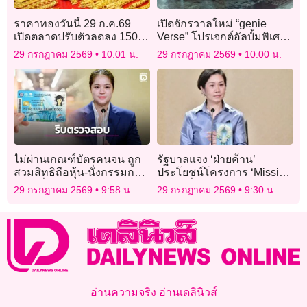
ราคาทองวันนี้ 29 ก.ค.69
เปิดจักรวาลใหม่ “genie
เปิดตลาดปรับตัวลดลง 150
Verse” โปรเจกต์อัลบั้มพิเศษ
บาท
ชวนศิลปินรุ่นใหม่ตีความ
29 กรกฎาคม 2569
10:01 น.
29 กรกฎาคม 2569
10:00 น.
เพลงฮิตในตำนาน
ไม่ผ่านเกณฑ์บัตรคนจน ถูก
รัฐบาลแจง ‘ฝ่ายค้าน’
สวมสิทธิถือหุ้น-นั่งกรรมการ
ประโยชน์โครงการ ‘Missing
ให้รีบยื่นตรวจสอบ
Link’ เชื่อมรถไฟชุมพร-
29 กรกฎาคม 2569
9:58 น.
29 กรกฎาคม 2569
9:30 น.
ท่าเรือ
อ่านความจริง อ่านเดลินิวส์