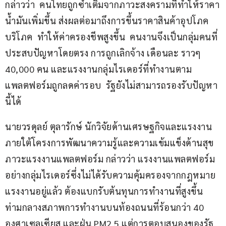
กล่าวว่า  คนไทยถูกซ้ำเติมจากภาวะสงครามที่ทำให้ราคา
น้ำมันเพิ่มขึ้น ส่งผลต่อมาถึงการขึ้นราคาสินค้าอุปโภค
บริโภค  ทำให้ค่าครองชีพสูงขึ้น  คนงานจึงเป็นกลุ่มคนที่
ประสบปัญหาโดยตรง การถูกเลิกจ้าง เดือนละ ราวๆ 
40,000 คน และแรงงานกลุ่มไรเดอร์ที่ทำงานตาม
แพลตฟอร์มถูกลดค่ารอบ  รัฐยังไม่สามารถรองรับปัญหา
นี้ได้
นายวรดุลย์ ตุลารักษ์ นักวิจัยด้านเศรษฐกิจและแรงงาน 
ภายใต้โครงการพัฒนาความรู้และความเข้มแข็งด้านสุข
ภาวะแรงงานแพลตฟอร์ม กล่าวว่า แรงงานแพลตฟอร์ม
อย่างกลุ่มไรเดอร์ซึ่งไม่ได้รับความคุ้มครองจากกฎหมาย
แรงงานอยู่แล้ว ต้องแบกรับต้นทุนการทำงานที่สูงขึ้น 
ท่ามกลางสภาพการทำงานบนท้องถนนที่ร้อนกว่า 40 
องศาเซลเซียส และฝุ่น PM2.5 แต่การตอบสนองของรัฐ