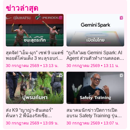
ข่าวล่าสุด
สุดจัด! “เอ็ม-มุก” เซฟ 9 แมตช์
“กูเกิล”เผย Gemini Spark: AI
พอยต์โค่นเต็ง 3 ทะลุรอบก่อ
Agent ส่วนตัวทำงานตลอด
นรองฯ ไทเป โอเพ่น
24 ชั่วโมง เปิดให้บริการใน
30 กรกฎาคม 2569
13:13 น.
30 กรกฎาคม 2569
13:11 น.
ไทยแล้ว
ส่ง K9 “ญาญ่า-ฮันเตอร์”
สมาคมนักข่าวปิดการเปิด
ค้นหา 2 พี่น้องรัสเซีย
อบรม Safety Training รุ่นที่
สูญหาย! หลังพบรถ จยย. ถูก
15 เน้นสถานการณ์ภัยพิบัติ
30 กรกฎาคม 2569
13:09 น.
30 กรกฎาคม 2569
13:07 น.
ชำแหละชิ้นส่วน
ทางน้ำ ย้ำ “ความปลอดภัย”