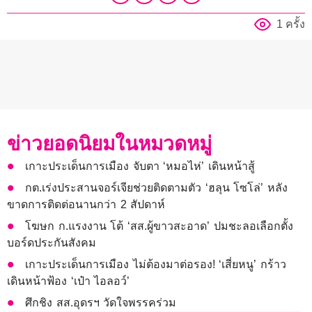
1 ครั้ง
ข่าวยอดนิยมในหมวดหมู่
เกาะประเด็นการเมือง จับตา ‘หมอไห่’ เดินหน้าสู้
กต.เร่งประสานจอร์เจียช่วยติดตามตัว ‘ฮลุน โซโล่’ หลัง
ขาดการติดต่อนานกว่า 2 สัปดาห์
โฆษก ก.แรงงาน โต้ ‘สส.ผู้ขาวสะอาด’ ปมชะลอเลือกตั้ง
บอร์ดประกันสังคม
เกาะประเด็นการเมือง ไม่ต้องมาต่อรอง! ‘เสี่ยหนู’ กร้าว
เดินหน้าฟ้อง ‘เป๋า ไอลอว์’
ศึกชิง สส.อุดรฯ วัดใจพรรคร่วม