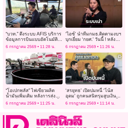
“บวท.” ดึงระบบ AFIS บริการ
‘ไอซ์’ นำทีมกมธ.ติดตามงบฯ
ข้อมูลการบินแบบอัตโนมัติ
บุกเยี่ยม ‘กยศ.’ วันนี้ ! หลัง
ลดใช้คน นำร่องสนามบิน
เปิดโพสต์รวบรวมปัญหา
6 กรกฎาคม 2569
11:28 น.
6 กรกฎาคม 2569
11:26 น.
“แพร่-เพชรบูรณ์” ปี 71
ระบบเน่า
“โอเปกพลัส” ไฟเขียวผลิต
‘สรยุทธ’ เปิดปมหนี้ ‘โน้ส
น้ำมันเพิ่มเติม หลังการส่ง
อุดม’ ถูกคนสนิทรุมสูบเงิน
ออกที่ช่องแคบฮอร์มุซเริ่มฟื้น
สูญนับร้อยล้าน ต้องล้างหนี้
6 กรกฎาคม 2569
11:25 น.
6 กรกฎาคม 2569
11:14 น.
ตัว
นอกระบบในตุลาคมนี้!