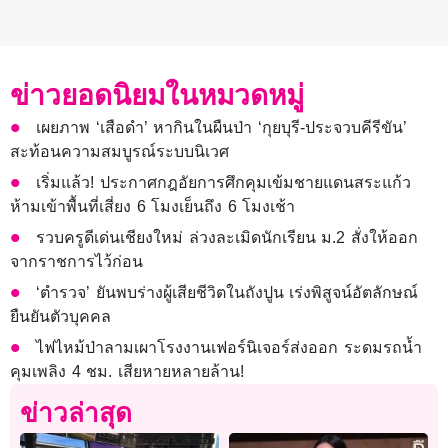
ข่าวยอดนิยมในหมวดหมู่
เผยภาพ ‘เสือดำ’ หากินในผืนป่า ‘กุยบุรี-ประจวบคีรีขัน’
สะท้อนความสมบูรณ์ระบบนิเวศ
เริ่มแล้ว! ประกาศกฎอัยการศึกคุมเข้มชายแดนสระแก้ว
ห้ามเข้าพื้นที่เสี่ยง 6 โมงเย็นถึง 6 โมงเช้า
รวบครูดีเด่นเชียงใหม่ ล่วงละเมิดนักเรียน ม.2 สั่งให้ออก
จากราชการไว้ก่อน
‘ตำรวจ’ ยันพบร่างผู้เสียชีวิตในถังปูน เร่งพิสูจน์อัตลักษณ์
ยืนยันตัวบุคคล
ไฟไหม้ป่าลามเผาโรงงานเฟอร์นิเจอร์ส่งออก ระดมรถน้ำ
คุมเพลิง 4 ชม. เสียหายหลายล้าน!
ข่าวล่าสุด