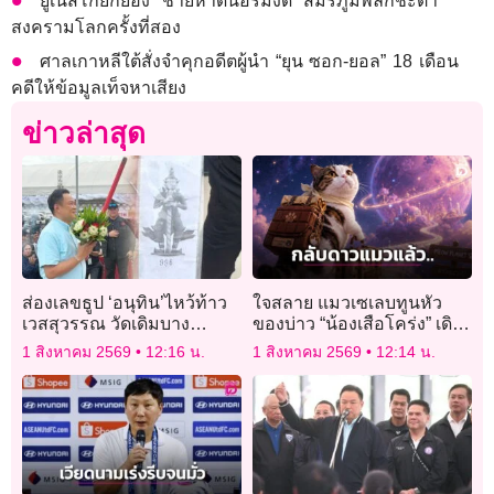
ยูเนสโกยกย่อง “ชายหาดนอร์มังดี” สมรภูมิพลิกชะตา
สงครามโลกครั้งที่สอง
ศาลเกาหลีใต้สั่งจำคุกอดีตผู้นำ “ยุน ซอก-ยอล” 18 เดือน
คดีให้ข้อมูลเท็จหาเสียง
ข่าวล่าสุด
ส่องเลขธูป ‘อนุทิน’ไหว้ท้าว
ใจสลาย แมวเซเลบทูนหัว
เวสสุวรรณ วัดเดิมบาง
ของบ่าว “น้องเสือโคร่ง” เดิน
จ.สุพรรณบุรี
ทางกลับดาวแมวด้วยวัย15ปี
1 สิงหาคม 2569
12:16 น.
1 สิงหาคม 2569
12:14 น.