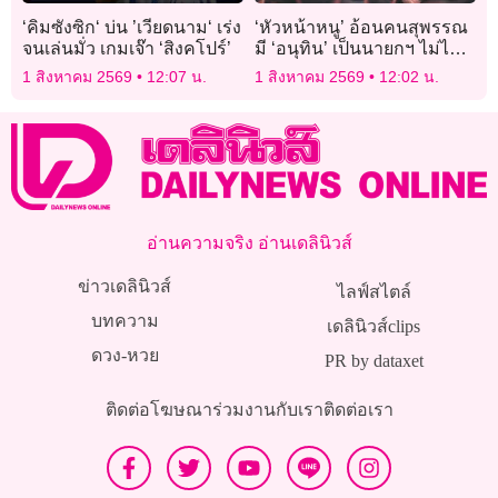
‘คิมซังซิก‘ บ่น ’เวียดนาม‘ เร่ง
‘หัวหน้าหนู’ อ้อนคนสุพรรณ
จนเล่นมั่ว เกมเจ๊า ‘สิงคโปร์’
มี ‘อนุทิน’ เป็นนายกฯ ไม่ได้มี
แค่ ‘บรรหาร’
1 สิงหาคม 2569
12:07 น.
1 สิงหาคม 2569
12:02 น.
อ่านความจริง อ่านเดลินิวส์
ข่าวเดลินิวส์
ไลฟ์สไตล์
บทความ
เดลินิวส์clips
ดวง-หวย
PR by dataxet
ติดต่อโฆษณา
ร่วมงานกับเรา
ติดต่อเรา