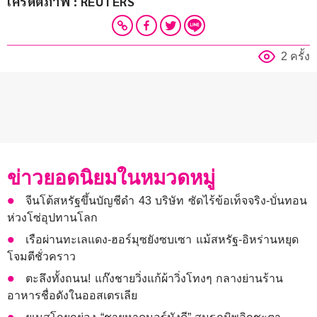
เครดิตภาพ : REUTERS
2 ครั้ง
ข่าวยอดนิยมในหมวดหมู่
จีนโต้สหรัฐขึ้นบัญชีดำ 43 บริษัท ซัดไร้ข้อเท็จจริง-บั่นทอน
ห่วงโซ่อุปทานโลก
เรือผ่านทะเลแดง-ฮอร์มุซยังซบเซา แม้สหรัฐ-อิหร่านหยุด
โจมตีชั่วคราว
ตะลึงทั้งถนน! แก๊งชายวิ่งแก้ผ้าวิ่งโทงๆ กลางย่านร้าน
อาหารชื่อดังในออสเตรเลีย