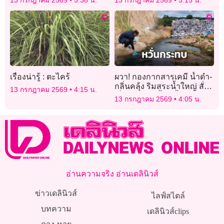
เรื่องน่ารู้ : ตะไคร้
ผวา! กองกากสารเคมี น้ำดำ-
กลิ่นคลุ้ง ริมสระน้ำใหญ่ สั่ง
13 กรกฎาคม 2569
4:15 น.
เก็บตัวอย่าง-จี้ขนทิ้ง
13 กรกฎาคม 2569
4:05 น.
อ่านความจริง อ่านเดลินิวส์
ข่าวเดลินิวส์
ไลฟ์สไตล์
บทความ
เดลินิวส์clips