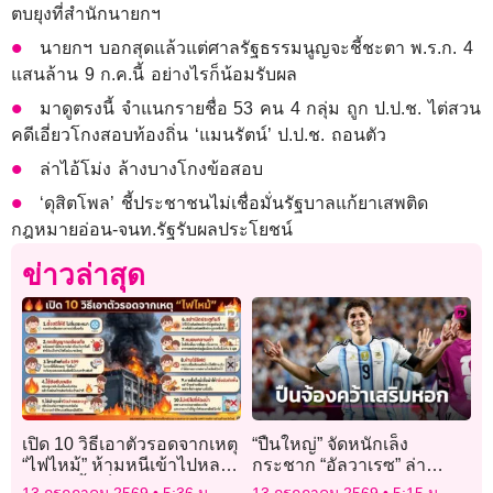
ตบยุงที่สำนักนายกฯ
นายกฯ บอกสุดแล้วแต่ศาลรัฐธรรมนูญจะชี้ชะตา พ.ร.ก. 4
แสนล้าน 9 ก.ค.นี้ อย่างไรก็น้อมรับผล
มาดูตรงนี้ จำแนกรายชื่อ 53 คน 4 กลุ่ม ถูก ป.ป.ช. ไต่สวน
คดีเอี่ยวโกงสอบท้องถิ่น ‘แมนรัตน์’ ป.ป.ช. ถอนตัว
ล่าไอ้โม่ง ล้างบางโกงข้อสอบ
‘ดุสิตโพล’ ชี้ประชาชนไม่เชื่อมั่นรัฐบาลแก้ยาเสพติด
กฎหมายอ่อน-จนท.รัฐรับผลประโยชน์
ข่าวล่าสุด
เปิด 10 วิธีเอาตัวรอดจากเหตุ
“ปืนใหญ่” จัดหนักเล็ง
“ไฟไหม้” ห้ามหนีเข้าไปหลบ
กระชาก “อัลวาเรซ” ล่า
ในห้องนํ้าเด็ดขาด
ตาข่าย
13 กรกฎาคม 2569
5:36 น.
13 กรกฎาคม 2569
5:15 น.