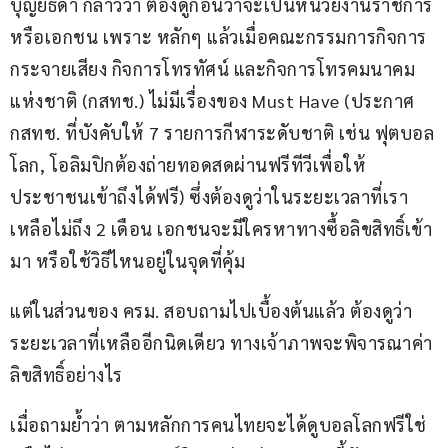
บุญย์ธิดา กล่าวว่า ต้องดูก่อนว่าจะเป็นหน่วยงานราชการ
หรือเอกชน เพราะ หลักๆ แล้วเมื่อคณะกรรมการกิจการ
กระจายเสียง กิจการโทรทัศน์ และกิจการโทรคมนาคม
แห่งชาติ (กสทช.) ไม่มีเรื่องของ Must Have (ประกาศ 
กสทช. ที่บังคับให้ 7 รายการกีฬาระดับชาติ เช่น ฟุตบอล
โลก, โอลิมปิกต้องถ่ายทอดสดผ่านฟรีทีวีเพื่อให้
ประชาชนเข้าถึงได้ฟรี) ซึ่งต้องดูว่าในระยะเวลาที่เรา
เหลือไม่ถึง 2 เดือน เอกชนจะมีใครหาทางซื้อลิขสิทธิ์เข้า
มา หรือใช้วิธีไหนอยู่ในจุดที่คุ้ม
แต่ในส่วนของ ครม. สอบถามไปเบื้องต้นแล้ว ต้องดูว่า
ระยะเวลาที่เหลืออีกนิดเดียว ทางเจ้าภาพจะพิจารณาค่า
ลิขสิทธิ์อย่างไร 
เมื่อถามย้ำว่า ตามหลักการคนไทยจะได้ดูบอลโลกฟรีใช่