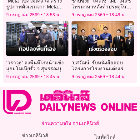
“Meta” เปิดโมเดล AI สร้าง
ซาบซึ้ง!! “โคลเซ” เผย “เมสซี”
รูปภาพตัวแรกจาก Meta
โทรมาหาหลังทำประตูใน
Superintelligence Labs
บอลโลกเทียบเท่า ก่อน
9 กรกฎาคม 2569
18:53 น.
9 กรกฎาคม 2569
18:49 น.
สุดท้ายแซงขึ้นอันดับ 1
‘วราวุธ’ ลงพื้นที่โรงน้ำแข็ง
‘ยศวัฒน์’ รับหนังสือสอบ
แอมโมเนียรั่ว จ.สุพรรณบุรี
โครงการโรงงานแต่งแร่
สั่งปิดรง.ชั่วคราวแล้ว
ฟลูออไรต์ จ.กาญจนบุรี
9 กรกฎาคม 2569
18:45 น.
9 กรกฎาคม 2569
18:44 น.
อ่านความจริง อ่านเดลินิวส์
ข่าวเดลินิวส์
ไลฟ์สไตล์