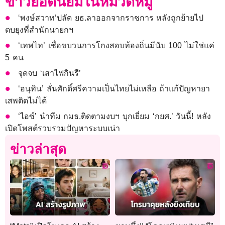
ข่าวยอดนิยมในหมวดหมู่
‘พงษ์สวาท’ปลัด ยธ.ลาออกจากราชการ หลังถูกย้ายไป
ตบยุงที่สำนักนายกฯ
‘เทพไท’ เชื่อขบวนการโกงสอบท้องถิ่นมีนับ 100 ไม่ใช่แค่
5 คน
จุดจบ ‘เสาไฟกินรี’
‘อนุทิน’ ลั่นศักดิ์ศรีความเป็นไทยไม่เหลือ ถ้าแก้ปัญหายา
เสพติดไม่ได้
‘ไอซ์’ นำทีม กมธ.ติดตามงบฯ บุกเยี่ยม ‘กยศ.’ วันนี้! หลัง
เปิดโพสต์รวบรวมปัญหาระบบเน่า
ข่าวล่าสุด