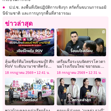
ป.ป.ช. ลงพื้นที่เปิดปฏิบัติการเชิงรุก สกัดกั้นขบวนการนอมิ
นีข้ามชาติ และการบุกรุกพื้นที่สาธารณะ
ข่าวล่าสุด
ลุ้นเชียร์ทีมไทยชิงแชมป์!! ศึก
เตรียมรื้อระบบจัดสรรโควตา
RoV ระดับนานาชาติครั้ง
นมโรงเรียนใหม่ ขยายนมฟรี
ใหญ่แห่งปี “APL 2026”
ถึง ม.3
18 กรกฎาคม 2569
12:41 น.
18 กรกฎาคม 2569
12:31 น.
ชาวบ้านคลองเก่าเรียกร้อง
ตอบแล้ว! ผจก. ‘เบลล่า ราณี’