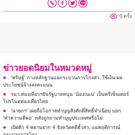
0 ครั้ง
ข่าวยอดนิยมในหมวดหมู่
‘พริษฐ์’ กางหลักฐานแฉกระบวนการโกงสว. ใช้เงิน-ผล
ประโยชน์จ้างลงคะแนน
รมว.ท่องเที่ยวฯยันรัฐบาลหนุน ‘น้องเนเน่’ เป็นพรีเซ็นเตอร์
โปรโมตท่องเที่ยวไทย
‘นายกฯ’ เผยถือโอกาสทำบุญสิ่งศักดิ์สิทธิ์ทำเนียบ บอก
‘ทำความดีพอ’ หลังถูกถามทำบุญประเทศหรือไม่
เปิดตัว 4 พยานจาก 4 จังหวัดคดีฮั้วสว. แฉพฤติการณ์
กระบวนการโกง