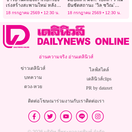
เร่งสร้างสะพานใหม่ หลัง
ยันชัดสถานะ ‘วิล ชวิณ’
ล่าช้านานนับเดือนส่งผลกระ
ล่าสุด หลังมีคนเห็นควงคู่สวี
18 กรกฎาคม 2569
12:30 น.
18 กรกฎาคม 2569
12:30 น.
ทบเศรษฐกิจในพื้นที่
ทสิงคโปร์
อ่านความจริง อ่านเดลินิวส์
ข่าวเดลินิวส์
ไลฟ์สไตล์
บทความ
เดลินิวส์clips
ดวง-หวย
PR by dataxet
ติดต่อโฆษณา
ร่วมงานกับเรา
ติดต่อเรา
© 2026 บริษัท สี่พระยาการพิมพ์ จำกัด