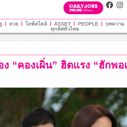
ู
หวย
ไลฟ์สไตล์
ASSET
PEOPLE
บทความ
ทุกทิศทั่วไทย
ง “คองเผิ่น” ฮิตแรง “ฮักพอเป