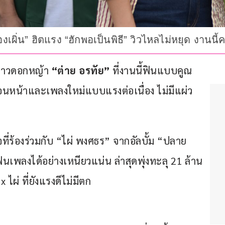
“คองเผิ่น” ฮิตแรง “ฮักพอเป็นพิธี” วิวไหลไม่หยุด ง
งสาวดอกหญ้า 
“ต่าย อรทัย” 
ที่งานนี้ฟินแบบคูณ
่อนหน้าและเพลงใหม่แบบแรงต่อเนื่อง ไม่มีแผ่ว
ี่ร้องร่วมกับ “ไผ่ พงศธร” จากอัลบั้ม “ปลาย
เพลงได้อย่างเหนียวแน่น ล่าสุดพุ่งทะลุ 21 ล้าน
x ไผ่ ที่ยังแรงดีไม่มีตก