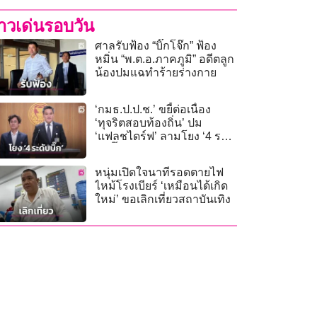
่าวเด่นรอบวัน
ศาลรับฟ้อง “บิ๊กโจ๊ก” ฟ้อง
หมิ่น “พ.ต.อ.ภาคภูมิ” อดีตลูก
น้องปมแฉทำร้ายร่างกาย
‘กมธ.ป.ป.ช.’ ขยี้ต่อเนื่อง
‘ทุจริตสอบท้องถิ่น’ ปม
‘แฟลชไดร์ฟ’ ลามโยง ‘4 ระ
ดับบิ๊ก’
หนุ่มเปิดใจนาทีรอดตายไฟ
ไหม้โรงเบียร์ ‘เหมือนได้เกิด
ใหม่’ ขอเลิกเที่ยวสถาบันเทิง