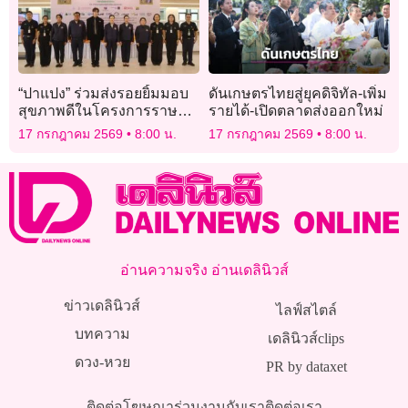
“ปาแปง” ร่วมส่งรอยยิ้มมอบ
ดันเกษตรไทยสู่ยุคดิจิทัล-เพิ่ม
สุขภาพดีในโครงการราษฏ
รายได้-เปิดตลาดส่งออกใหม่
รสุขใจ พลานามัยสมบูรณ์
17 กรกฎาคม 2569
8:00 น.
17 กรกฎาคม 2569
8:00 น.
แพทย์พระราชทาน
อ่านความจริง อ่านเดลินิวส์
ข่าวเดลินิวส์
ไลฟ์สไตล์
บทความ
เดลินิวส์clips
ดวง-หวย
PR by dataxet
ติดต่อโฆษณา
ร่วมงานกับเรา
ติดต่อเรา