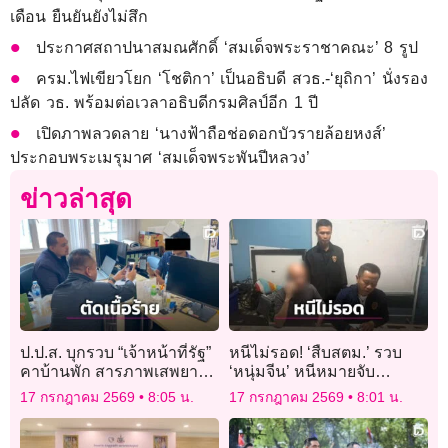
เดือน ยืนยันยังไม่สึก
ประกาศสถาปนาสมณศักดิ์ ‘สมเด็จพระราชาคณะ’ 8 รูป
ครม.ไฟเขียวโยก ‘โชติกา’ เป็นอธิบดี สวธ.-‘ยุถิกา’ นั่งรอง
ปลัด วธ. พร้อมต่อเวลาอธิบดีกรมศิลป์อีก 1 ปี
เปิดภาพลวดลาย ‘นางฟ้าถือช่อดอกบัวรายล้อยหงส์’
ประกอบพระเมรุมาศ ‘สมเด็จพระพันปีหลวง’
ข่าวล่าสุด
ป.ป.ส. บุกรวบ “เจ้าหน้าที่รัฐ”
หนีไม่รอด! ‘สืบสตม.’ รวบ
คาบ้านพัก สารภาพเสพยาบ้า
‘หนุ่มจีน’ หนีหมายจับ
มา 5 ปี จ่อฟันวินัยไล่ออก!
ตร.สากล คดีแชร์ลูกโซ่ เสีย
17 กรกฎาคม 2569
8:05 น.
17 กรกฎาคม 2569
8:01 น.
หายกว่า 4.6 พันล้าน