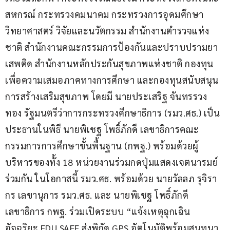
สหกรณ์ กระทรวงคมนาคม กระทรวงการอุดมศึกษา
วิทยาศาสตร์ วิจัยและนวัตกรรม สำนักงานตำรวจแห่ง
ชาติ สำนักงานคณะกรรมการป้องกันและปราบปรามยา
เสพติด สำนักงานหลักประกันสุขภาพแห่งชาติ กองทุน
เพื่อความเสมอภาคทางการศึกษา และกองทุนสนับสนุน
การสร้างเสริมสุขภาพ โดยมี นายประเสริฐ จันทรรวง
ทอง รัฐมนตรีว่าการกระทรวงศึกษาธิการ (รมว.ศธ.) เป็น
ประธานในพิธี นายพิเชฐ โพธิ์ภักดี เลขาธิการคณะ
กรรมการการศึกษาขั้นพื้นฐาน (กพฐ.) พร้อมด้วยผู้
บริหารของทั้ง 18 หน่วยงานร่วมกดปุ่มแสดงเจตนารมย์
ร่วมกัน ในโอกาสนี้ รมว.ศธ. พร้อมด้วย นายวัลลภ รุจิรา
กร เลขานุการ รมว.ศธ. และ นายพิเชฐ โพธิ์ภักดี 
เลขาธิการ กพฐ. ร่วมเปิดระบบ “แจ้งเหตุฉุกเฉิน
อัจฉริยะ EDU SAFE ส่งพิกัด GPS อัตโนมัติพร้อมสนทนา