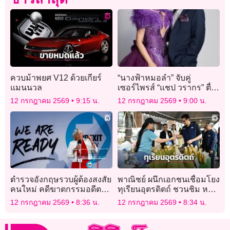
ควบม้าพยศ V12 ด้วยเกียร์
“นางฟ้าหมอลำ” จับคู่
แมนนวล
เซอร์ไพรส์ “แชป วรากร” ตื่น
เต้น ประกบหมอลำดาวรุ่ง
12 กรกฎาคม 2569
9:15 น.
12 กรกฎาคม 2569
9:00 น.
“ยูกิ เพ็ญผกา”
ตำรวจอังกฤษรวบผู้ต้องสงสัย
พาณิชย์ ผนึกเอกชนเชื่อมโยง
คนใหม่ คดีฆาตกรรมอดีต
ทุเรียนอุตรดิตถ์ ชวนชิม หลง-
รัฐมนตรีหญิง
หลินลับแล
12 กรกฎาคม 2569
8:36 น.
12 กรกฎาคม 2569
8:34 น.