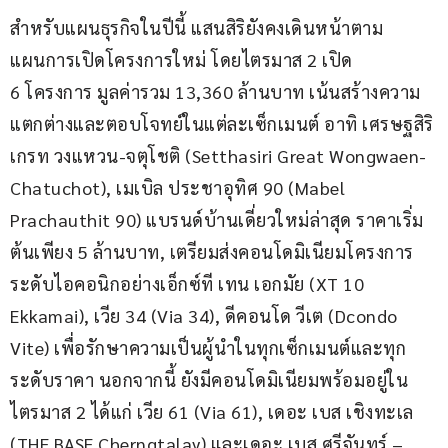
สำหรับแผนธุรกิจในปีนี้ แสนสิริยังคงเดินหน้าตาม
แผนการเปิดโครงการใหม่ โดยไตรมาส 2 เปิด
6 โครงการ มูลค่ารวม 13,360 ล้านบาท เน้นสร้างความ
แตกต่างและตอบโจทย์ในแต่ละเซ็กเมนต์ อาทิ เศรษฐสิริ 
เกรท วงแหวน-จตุโชติ (Setthasiri Great Wongwaen-
Chatuchot), เมเบิล ประชาอุทิศ 90 (Mabel 
Prachauthit 90) แบรนด์บ้านเดี่ยวใหม่ล่าสุด ราคาเริ่ม
ต้นเพียง 5 ล้านบาท, เตรียมส่งคอนโดมิเนียมโครงการ
ระดับไอคอนิกอย่างเอ็กซ์ที เทน เอกมัย (XT 10 
Ekkamai), เวีย 34 (Via 34), ดีคอนโด วีเต (Dcondo 
Vite) เพื่อรักษาความเป็นผู้นำในทุกเซ็กเมนต์และทุก
ระดับราคา นอกจากนี้ ยังมีคอนโดมิเนียมพร้อมอยู่ใน
ไตรมาส 2 ได้แก่ เวีย 61 (Via 61), เดอะ เบส เชิงทะเล 
(THE BASE Cherngtalay) และเดอะ เบส ศรีจันทร์ –