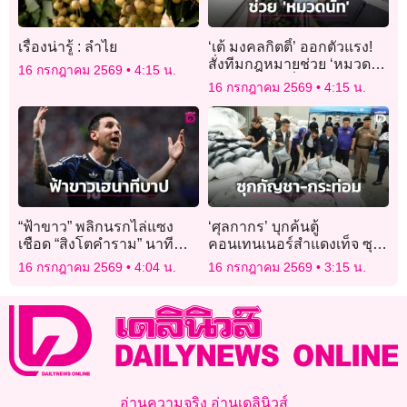
เรื่องน่ารู้ : ลำไย
‘เต้ มงคลกิตติ์’ ออกตัวแรง!
สั่งทีมกฎหมายช่วย ‘หมวด
16 กรกฎาคม 2569
4:15 น.
นัท’ สู้ทุกคดี มั่นใจความ
16 กรกฎาคม 2569
4:15 น.
บริสุทธิ์
“ฟ้าขาว” พลิกนรกไล่แซง
‘ศุลกากร’ บุกค้นตู้
เชือด “สิงโตคำราม” นาที
คอนเทนเนอร์สำแดงเท็จ ซุก
บาป
ช่อดอกกัญชา-ผงกระท่อม
16 กรกฎาคม 2569
4:04 น.
16 กรกฎาคม 2569
3:15 น.
กว่า 17.8 ล้าน
อ่านความจริง อ่านเดลินิวส์