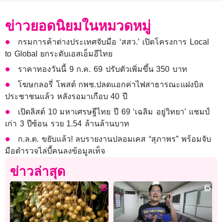
ข่าวยอดนิยมในหมวดหมู่
กรมการค้าต่างประเทศจับมือ ‘สสว.’ เปิดโครงการ Local
to Global ยกระดับเอสเอ็มอีไทย
ราคาทองวันนี้ 9 ก.ค. 69 ปรับตัวเพิ่มขึ้น 350 บาท
โฆษกลอรี่ โพสต์ กพช.ปลดแอกค่าไฟสาธารณะแฝงบิล
ประชาชนแล้ว หลังรอมาเกือบ 40 ปี
เปิดลิสต์ 10 มหาเศรษฐีไทย ปี 69 ‘เฉลิม อยู่วิทยา’ แชมป์
เก่า 3 ปีซ้อน รวย 1.54 ล้านล้านบาท
ก.ล.ต. ขยับแล้ว! ลบรายงานปลอมเคส “สุภาพร” พร้อมจับ
มือตำรวจไล่บี้คนลงข้อมูลเท็จ
ข่าวล่าสุด