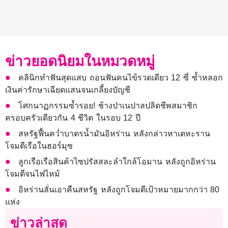
ข่าวยอดนิยมในหมวดหมู่
คลินิกทำฟันสุดแสบ ถอนฟันคนไข้รวดเดียว 12 ซี่ ซ้ำหลอก
เงินค่ารักษาเฉียดแสนจนเกลี้ยงบัญชี
โศกนาฏกรรมซ้ำรอย! ช้างป่าเนปาลปลิดชีพสมาชิก
ครอบครัวเดียวกัน 4 ชีวิต ในรอบ 12 ปี
สหรัฐฟื้นคว่ำบาตรน้ำมันอิหร่าน หลังกล่าวหาเตหะราน
โจมตีเรือในฮอร์มุซ
ลูกเรือเรือสินค้าไซปรัสสละลำใกล้โอมาน หลังถูกอิหร่าน
โจมตีจนไฟไหม้
อิหร่านลั่นเอาคืนสหรัฐ หลังถูกโจมตีเป้าหมายมากกว่า 80
แห่ง
ข่าวล่าสุด