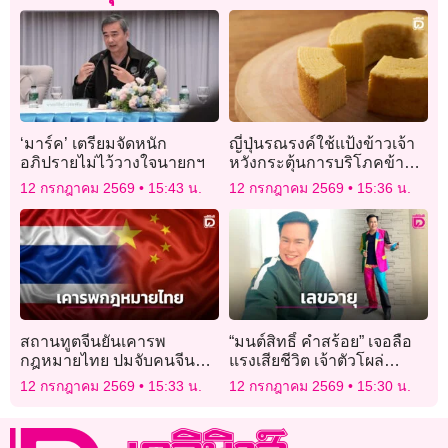
‘มาร์ค’ เตรียมจัดหนัก
ญี่ปุ่นรณรงค์ใช้แป้งข้าวเจ้า
อภิปรายไม่ไว้วางใจนายกฯ
หวังกระตุ้นการบริโภคข้าว
ในประเทศ
12 กรกฎาคม 2569
15:43 น.
12 กรกฎาคม 2569
15:36 น.
สถานทูตจีนยันเคารพ
“มนต์สิทธิ์ คำสร้อย” เจอลือ
กฎหมายไทย ปมจับคนจีน
แรงเสียชีวิต เจ้าตัวโผล่
เอี่ยวคดี ‘พ่อทิพย์’
รายงานตัว เอฟซีบอกเลขอายุ
12 กรกฎาคม 2569
15:33 น.
12 กรกฎาคม 2569
15:30 น.
ออกหวยแน่ๆ