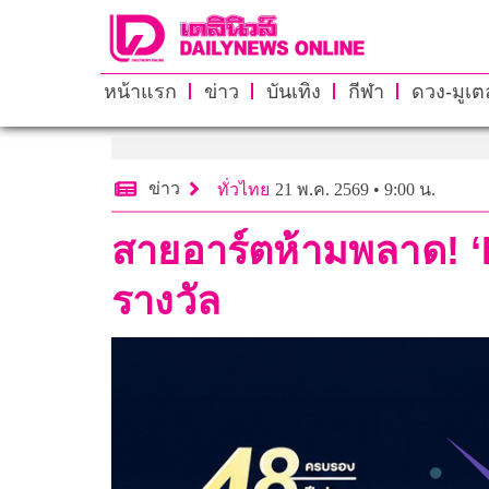
หน้าแรก
ข่าว
บันเทิง
กีฬา
ดวง-มูเตล
ข่าว
ทั่วไทย
21 พ.ค. 2569 • 9:00 น.
สายอาร์ตห้ามพลาด! ‘P
รางวัล