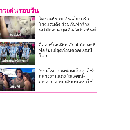
่าวเด่นรอบวัน
ไม่รอด! รวบ 2 พี่เลี้ยงครัว
โรงแรมดัง ร่วมกันทำร้าย
นศ.ฝึกงาน คุมตัวส่งศาลทันที
สื่ออาร์เจนตินาสับ 4 นักเตะที่
ฟอร์มแย่สุดก่อนชวดแชมป์
โลก
‘ธามไท’ อวดชอตเด็ดคู่ ‘ลิซ่า’
กลางงานแต่ง ‘ณเดชน์-
ญาญ่า’ สวนกลับคนแซวใช้
AI สร้างภาพ