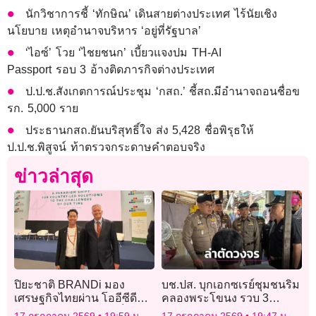
นักวิชาการชี้ ‘ทักษิณ’ เดินสายต่างประเทศ ไร้นัยเชิง
นโยบาย เหตุอำนาจบริหาร ‘อยู่ที่รัฐบาล’
‘ไอซ์’ โวย ‘ไชยชนก’ เบี้ยวแจงปม TH-AI
Passport รอบ 3 อ้างติดภารกิจต่างประเทศ
ป.ป.ช.สังเกตการณ์ประชุม ‘กสถ.’ ชี้สถ.มีอำนาจถอนชื่อข
รก. 5,000 ราย
ประธานกสถ.ยันบริสุทธิ์ใจ ส่ง 5,428 ชื่อพิรุธให้
ป.ป.ช.พิสูจน์ ท้าตรวจกระดาษคำตอบจริง
ข่าวล่าสุด
ปิยะชาติ BRANDi มอง
บช.ปส. บุกเอกซเรย์ชุมชนริม
เศรษฐกิจไทยผ่าน โออีซีดี
คลองพระโขนง รวบ 3
โอกาสของไทยสู่การเป็น
เอเย่นต์ยา ล่าตัวการใหญ่
17 กรกฎาคม 2569
19:59 น.
17 กรกฎาคม 2569
19:47 น.