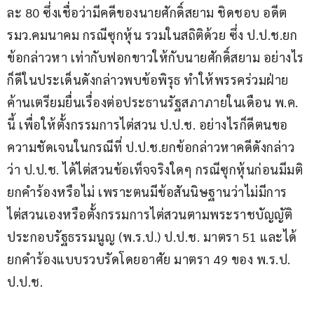
ละ 80 ซึ่งเชื่อว่ามีคดีของนายศักดิ์สยาม ชิดชอบ อดีต
รมว.คมนาคม กรณีซุกหุ้น รวมในสถิติด้วย ซึ่ง ป.ป.ช.ยก
ข้อกล่าวหา เท่ากับฟอกขาวให้กับนายศักดิ์สยาม อย่างไร
ก็ดีในประเด็นดังกล่าวพบข้อพิรุธ ทำให้พรรคร่วมฝ่าย
ค้านเตรียมยื่นเรื่องต่อประธานรัฐสภาภายในเดือน พ.ค. 
นี้ เพื่อให้ตั้งกรรมการไต่สวน ป.ป.ช. อย่างไรก็ดีตนขอ
ความชัดเจนในกรณีที่ ป.ป.ช.ยกข้อกล่าวหาคดีดังกล่าว 
ว่า ป.ป.ช. ได้ไต่สวนข้อเท็จจริงใดๆ กรณีซุกหุ้นก่อนมีมติ
ยกคำร้องหรือไม่ เพราะตนมีข้อสันนิษฐานว่าไม่มีการ
ไต่สวนเองหรือตั้งกรรมการไต่สวนตามพระราชบัญญัติ
ประกอบรัฐธรรมนูญ (พ.ร.ป.) ป.ป.ช. มาตรา 51 และได้
ยกคำร้องแบบรวบรัดโดยอาศัย มาตรา 49 ของ พ.ร.ป. 
ป.ป.ช.