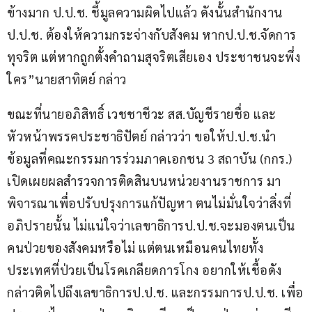
ข้างมาก ป.ป.ช. ชี้มูลความผิดไปแล้ว ดังนั้นสำนักงาน 
ป.ป.ช. ต้องให้ความกระจ่างกับสังคม หากป.ป.ช.จัดการ
ทุจริต แต่หากถูกตั้งคำถามสุจริตเสียเอง ประชาชนจะพึ่ง
ใคร”นายสาทิตย์ กล่าว
ขณะที่นายอภิสิทธิ์ เวชชาชีวะ สส.บัญชีรายชื่อ และ
หัวหน้าพรรคประชาธิปัตย์ กล่าวว่า ขอให้ป.ป.ช.นำ
ข้อมูลที่คณะกรรมการร่วมภาคเอกชน 3 สถาบัน (กกร.) 
เปิดเผยผลสำรวจการติดสินบนหน่วยงานราชการ มา
พิจารณาเพื่อปรับปรุงการแก้ปัญหา ตนไม่มั่นใจว่าสิ่งที่
อภิปรายนั้น ไม่แน่ใจว่าเลขาธิการป.ป.ช.จะมองตนเป็น
คนป่วยของสังคมหรือไม่ แต่ตนเหมือนคนไทยทั้ง
ประเทศที่ป่วยเป็นโรคเกลียดการโกง อยากให้เชื้อดัง
กล่าวติดไปถึงเลขาธิการป.ป.ช. และกรรมการป.ป.ช. เพื่อ