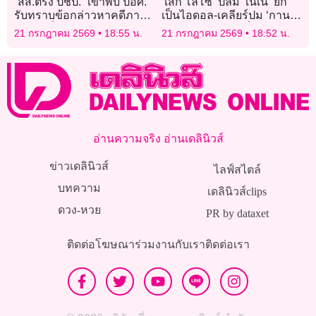
“สส.ตรัง ปชป.” เข้าพบ ปอศ.
‘เสก โลโซ’ ปลื้ม ‘เนเน่’ ยก
รับทราบข้อกล่าวหาคดีภาษี
เป็นไอดอล-เคลียร์ปม ‘กานต์’
มูลค่าเพิ่ม 6.6 ล้าน ปฏิเสธทุก
ขายบ้านประกาศลั่นรักเมีย
21 กรกฎาคม 2569
18:55 น.
21 กรกฎาคม 2569
18:52 น.
ข้อหา
คนเดียว!
อ่านความจริง อ่านเดลินิวส์
ข่าวเดลินิวส์
ไลฟ์สไตล์
บทความ
เดลินิวส์clips
ดวง-หวย
PR by dataxet
ติดต่อโฆษณา
ร่วมงานกับเรา
ติดต่อเรา