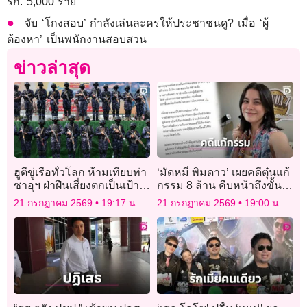
รก. 5,000 ราย
จับ ‘โกงสอบ’ กำลังเล่นละครให้ประชาชนดู? เมื่อ ‘ผู้
ต้องหา’ เป็นพนักงานสอบสวน
ข่าวล่าสุด
ฮูตีขู่เรือทั่วโลก ห้ามเทียบท่า
‘มัดหมี่ พิมดาว’ เผยคดีตุ๋นแก้
ซาอุฯ ฝ่าฝืนเสี่ยงตกเป็นเป้า
กรรม 8 ล้าน คืบหน้าถึงขั้น
โจมตี
ยึดทรัพย์ ‘อาจารย์ ต.’ แล้ว
21 กรกฎาคม 2569
19:17 น.
21 กรกฎาคม 2569
19:00 น.