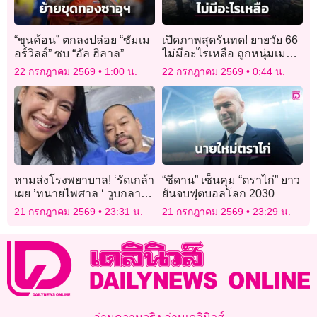
“ขุนค้อน” ตกลงปล่อย “ซัมเม
เปิดภาพสุดรันทด! ยายวัย 66
อร์วิลล์” ซบ “อัล ฮิลาล”
ไม่มีอะไรเหลือ ถูกหนุ่มเมา
ยาจุดเผาไฟบ้านลามวอด 7
22 กรกฎาคม 2569
1:00 น.
22 กรกฎาคม 2569
0:44 น.
หลัง
หามส่งโรงพยาบาล! ‘รัดเกล้า
“ซีดาน” เซ็นคุม “ตราไก่” ยาว
เผย ’ทนายไพศาล ‘ วูบกลาง
ยันจบฟุตบอลโลก 2030
วงประชุม กมธ.พบ หัวใจเต้น
21 กรกฎาคม 2569
23:31 น.
21 กรกฎาคม 2569
23:29 น.
ผิดจังหวะ ตอนนี้ปลอดภัย
แล้ว