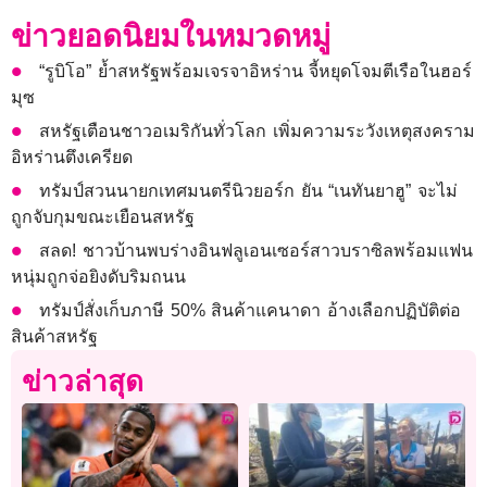
ข่าวยอดนิยมในหมวดหมู่
“รูบิโอ” ย้ำสหรัฐพร้อมเจรจาอิหร่าน จี้หยุดโจมตีเรือในฮอร์
มุซ
สหรัฐเตือนชาวอเมริกันทั่วโลก เพิ่มความระวังเหตุสงคราม
อิหร่านตึงเครียด
ทรัมป์สวนนายกเทศมนตรีนิวยอร์ก ยัน “เนทันยาฮู” จะไม่
ถูกจับกุมขณะเยือนสหรัฐ
สลด! ชาวบ้านพบร่างอินฟลูเอนเซอร์สาวบราซิลพร้อมแฟน
หนุ่มถูกจ่อยิงดับริมถนน
ทรัมป์สั่งเก็บภาษี 50% สินค้าแคนาดา อ้างเลือกปฏิบัติต่อ
สินค้าสหรัฐ
ข่าวล่าสุด