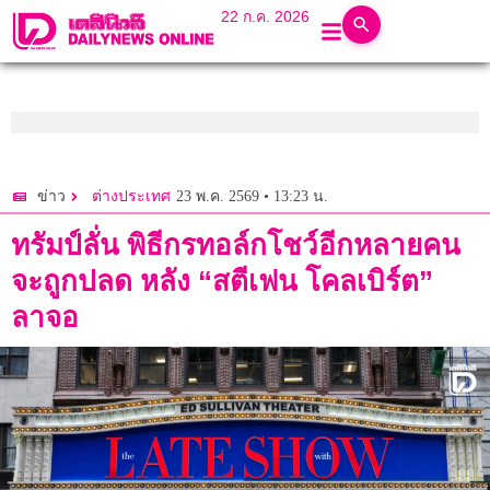
22 ก.ค. 2026
23 พ.ค. 2569 • 13:23 น.
ข่าว
ต่างประเทศ
ทรัมป์ลั่น พิธีกรทอล์กโชว์อีกหลายคน
จะถูกปลด หลัง “สตีเฟน โคลเบิร์ต”
ลาจอ