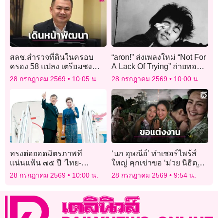
สลช.สำรวจที่ดินในครอบ
“aron!” ส่งเพลงใหม่ “Not For
ครอง 58 แปลง เตรียมชง
A Lack Of Trying” ถ่ายทอด
บอร์ดบริหารลูกเสือเดินหน้า
ความรักความทรงจำสุด
28 กรกฎาคม 2569
10:05 น.
28 กรกฎาคม 2569
10:00 น.
พัฒนาเต็มสูบ
อบอุ่น
ทรงต่อยอดมิตรภาพที่
‘นก อุษณีย์’ ทำเซอร์ไพร้ส์
แน่นแฟ้น ๗๕ ปี ‘ไทย-
ใหญ่ คุกเข่าขอ ‘ม่วย นิธิตรา’
สปป.ลาว’
ด้านแฟนสาวตอบเซย์เยสทั้ง
28 กรกฎาคม 2569
10:00 น.
28 กรกฎาคม 2569
9:54 น.
น้ำตา!