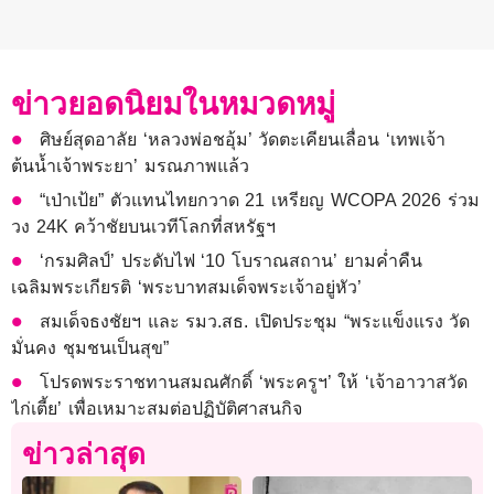
ข่าวยอดนิยมในหมวดหมู่
ศิษย์สุดอาลัย ‘หลวงพ่อชอุ้ม’ วัดตะเคียนเลื่อน ‘เทพเจ้า
ต้นน้ำเจ้าพระยา’ มรณภาพแล้ว
“เป่าเป้ย” ตัวแทนไทยกวาด 21 เหรียญ WCOPA 2026 ร่วม
วง 24K คว้าชัยบนเวทีโลกที่สหรัฐฯ
‘กรมศิลป์’ ประดับไฟ ‘10 โบราณสถาน’ ยามค่ำคืน
เฉลิมพระเกียรติ ‘พระบาทสมเด็จพระเจ้าอยู่หัว’
สมเด็จธงชัยฯ และ รมว.สธ. เปิดประชุม “พระแข็งแรง วัด
มั่นคง ชุมชนเป็นสุข”
โปรดพระราชทานสมณศักดิ์ ‘พระครูฯ’ ให้ ‘เจ้าอาวาสวัด
ไก่เตี้ย’ เพื่อเหมาะสมต่อปฏิบัติศาสนกิจ
ข่าวล่าสุด