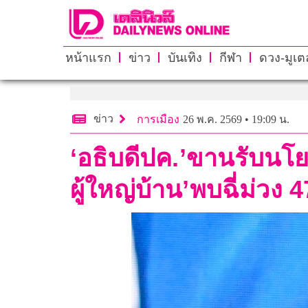
หน้าแรก
ข่าว
บันเทิง
กีฬา
ดวง-มูเตล
ข่าว
การเมือง
26 พ.ค. 2569 • 19:09 น.
‘อธิบดีปค.’ขานรับนโยบ
ผู้ใหญ่บ้าน’พบฉี่ม่วง 