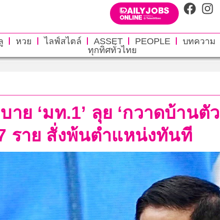
ู
หวย
ไลฟ์สไตล์
ASSET
PEOPLE
บทความ
ทุกทิศทั่วไทย
าย ‘มท.1’ ลุย ‘กวาดบ้านตัวเ
47 ราย สั่งพ้นตำแหน่งทันที