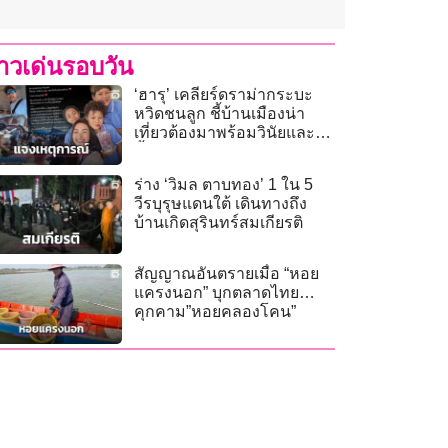
่าวเด่นรอบวัน
‘ฮารุ’ เคลียร์ดราม่ากระบะ
หวิดชนลูก ชี้บ้านเมืองน่า
เที่ยวต้องมาพร้อมวินัยและ
น้ำใจ
ร่าง ‘วิมล ตาบทอง’ 1 ใน 5
วีรบุรุษแดนใต้ เดินทางถึง
บ้านเกิดสุรินทร์สมเกียรติ
สัญญาณอันตรายเมื่อ “หอย
แครงนอก” บุกตลาดไทย…
คุกคาม”หอยคลองโคน”