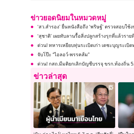
ข่าวยอดนิยมในหมวดหมู่
‘สว.สำรอง’ ยื่นหนังสือถึง ‘พริษฐ์’ ตรวจสอบใช้
‘สุชาติ’ เผยทับลานรื้อสิ่งปลูกสร้างรุกที่แล้วราย
ด่วน! ทหารเหยียบทุ่นระเบิดเก่า เดชะบุญระเบิดท
จับโป๊ะ “ไอลอว์-พรรคส้ม”
ด่วน! กสถ.มีมติยกเลิกบัญชีบรรจุ ขรก.ท้องถิ่น
ข่าวล่าสุด