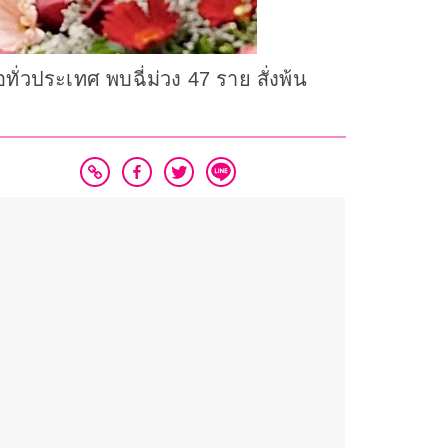
ทั่วประเทศ พบฉี่ม่วง 47 ราย สั่งพ้น