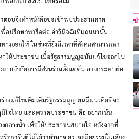
ื่อเลือก ส.ส.ร. ได้หรือไม่  
คำตอบจึงทำหนังสือขอเข้าพบประธานศาล
ข
่อปรึกษาหารือต่อ คำวินิจฉัยที่แถมมานั้น 
งออกให้ ในช่วงที่ยังมีเวลาที่สังคมสามารถหา
คูหาให้ประชาชน เมื่อรัฐธรรมนูญฉบับแก้ไขออกไป 
ากจำกัดการมีส่วนร่วมตั้งแต่ต้น อาจกระทบต่อ
่างแก้ไขเพิ่มเติมรัฐธรรมนูญ ตนมีแนวคิดที่จะ
คภูมิใจไทย และพรรคประชาชน คือ อยากเน้น
กลางน้ำ เพื่อให้ประชาชนสบายใจ หลังจากที่
 หรือการันตีไม่ได้ว่าอำนาจ สว. จะมีอยู่รวมในเสียง