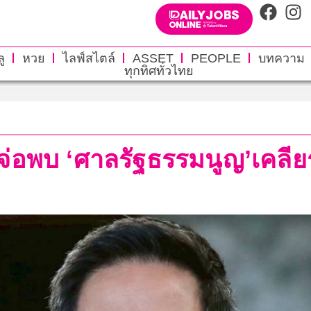
ู
หวย
ไลฟ์สไตล์
ASSET
PEOPLE
บทความ
ทุกทิศทั่วไทย
่อพบ ‘ศาลรัฐธรรมนูญ’เคลียร