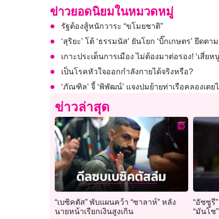
ข่าวยอดนิยมในหมวดหมู่
รัฐต้องสู้หนักวาระ “ขโมยชาติ”
‘สุริยะ’ โต้ ‘ธรรมนัส’ ยันโยก ‘บิ๊กเกษตร’ ยึดตา
เกาะประเด็นการเมือง ไม่ต้องมาต่อรอง! ‘เสี่ยหนู’
เป็นโรคหัวใจออกกำลังกายได้จริงหรือ?
‘ภัณฑิล’ จี้ ‘พิพัฒน์’ แจงปมย้ายท่าเรือคลอ
ข่าวล่าสุด
“เบซิคตัส” พับแผนคว้า “ซาลาห์” หลัง
“อัซซูรี
นายหน้าเรียกเงินสูงเกิน
“มันโช”