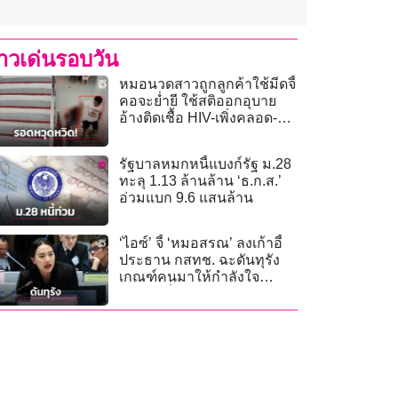
่าวเด่นรอบวัน
หมอนวดสาวถูกลูกค้าใช้มีดจี้
คอจะย่ำยี ใช้สติออกอุบาย
อ้างติดเชื้อ HIV-เพิ่งคลอด-
รอดหวุดหวิด!
รัฐบาลหมกหนี้แบงก์รัฐ ม.28
ทะลุ 1.13 ล้านล้าน ‘ธ.ก.ส.’
อ่วมแบก 9.6 แสนล้าน
‘ไอซ์’ จี้ ‘หมอสรณ’ ลงเก้าอี้
ประธาน กสทช. ฉะดันทุรัง
เกณฑ์คนมาให้กำลังใจ
ราวกับเป็นผู้ถูกกระทำ