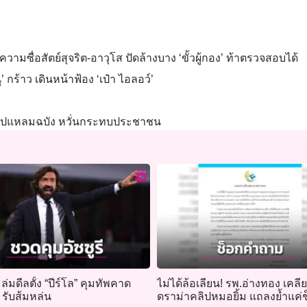
มความซื่อสัตย์สุจริต-อาวุโส ปัดล้างบาง ‘ขั้วผู้กอง’ ท้าตรวจสอบได้
 กร้าว เดินหน้าฟ้อง ‘เป๋า ไอลอว์’
งเตยไปแหลมฉบัง หวั่นกระทบประชาชน
” ล่มดีลตั้ง “ปีร์โล” คุมทัพคาด
ไม่ได้ล้อเลียน! รพ.อ่างทอง เคลีย
 รับส้มหล่น
ดราม่าคลิปหมอยิ้ม แถลงย้ำแค่