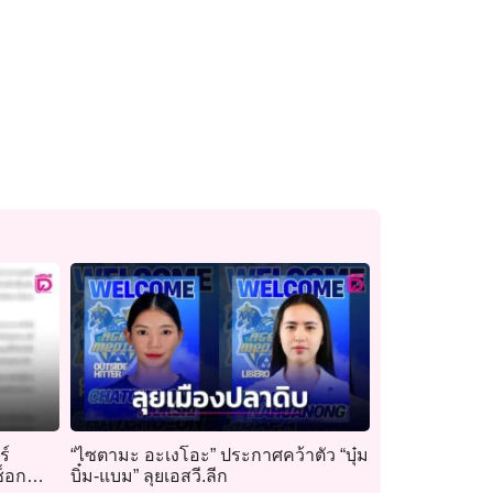
ร์
“ไซตามะ อะเงโอะ” ประกาศคว้าตัว “บุ๋ม
ช็อก
บิ๋ม-แบม” ลุยเอสวี.ลีก