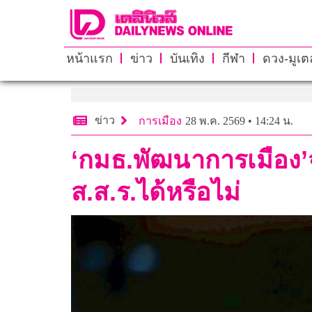
หน้าแรก
ข่าว
บันเทิง
กีฬา
ดวง-มูเตล
ข่าว
การเมือง
28 พ.ค. 2569 • 14:24 น.
‘กมธ.พัฒนาการเมือง’จ
ส.ส.ร.ได้หรือไม่