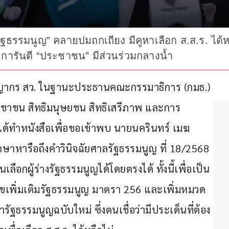
ธรรมนูญ” คลายปมถกเถียง มีคูหาเลือก ส.ส.ร. ได้หรือ
ารันตี “ประชาชน” มีส่วนร่วมกลางน้ำ
รัชญากร สว. ในฐานะประธานคณะกรรมาธิการ (กมธ.) 
ชาชน สิทธิมนุษยชน สิทธิเสรีภาพ และการ
ธ.ได้ทำหนังสือเพื่อขอเข้าพบ นายนครินทร์ เมฆ
ษาหารือถึงคำวินิจฉัยศาลรัฐธรรมนูญ ที่ 18/2568 
เลือกผู้ร่างรัฐธรรมนูญได้โดยตรงได้ ทั้งนี้เพื่อเป็น
ขเพิ่มเติมรัฐธรรมนูญ มาตรา 256 และเพิ่มหมวด
ำรัฐธรรมนูญฉบับใหม่ ซึ่งตนเชื่อว่ามีประเด็นที่ต้อง