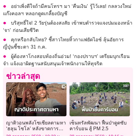
อย่าเพิ่งดีใจถ้ามีคนโทรฯ มา ‘คืนเงิน’ รู้ไว้เลย! กลลวงใหม่
แก๊งคอลฯ หลอกดูดเกลี้ยงบัญชี
บริสุทธิ์ใจ! 2 วัยรุ่นต้องสงสัย เข้าพบตำรวจแจงปมมองหน้า
‘จา’ ก่อนเสียชีวิต
คุกหรือกลับไทย? ชี้สาวไทยหิ้วกาแฟยัดไอซ์ ลุ้นอัยการ
ญี่ปุ่นชี้ชะตา 31 ก.ค.
ผู้ต้องหาโกงสอบท้องถิ่นอ่วม! ‘กองปราบฯ’ เตรียมบุกเรือน
จำ แจ้งเอาผิดฐานสนับสนุนเจ้าพนักงานให้ทุจริต
ข่าวล่าสุด
ญาติวอนพลังโซเชียลตามหา
เซ็นทรัลพัฒนา ฟื้นป่าดูดซับ
‘ฮลุน โซโล’ หลังขาดการ
คาร์บอน สู้ PM 2.5
ติดต่อในประเทศจอร์เจีย