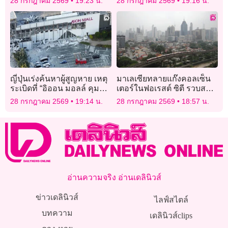
28 กรกฎาคม 2569
19:23 น.
28 กรกฎาคม 2569
19:16 น.
ญี่ปุ่นเร่งค้นหาผู้สูญหาย เหตุ
มาเลเซียทลายแก๊งคอลเซ็น
ระเบิดที่ “อิออน มอลล์ คุมา
เตอร์ในฟอเรสต์ ซิตี รวบส
โมโตะ” หลังแผ่นดินไหว
แกมเมอร์ 335 คน ส่วนใหญ่
28 กรกฎาคม 2569
19:14 น.
28 กรกฎาคม 2569
18:57 น.
ชาวจีน
อ่านความจริง อ่านเดลินิวส์
ข่าวเดลินิวส์
ไลฟ์สไตล์
บทความ
เดลินิวส์clips