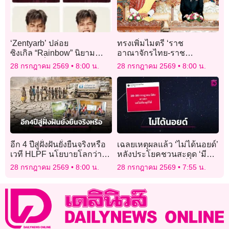
‘Zentyarb’ ปล่อย
ทรงเพิ่มไมตรี ‘ราช
ซิงเกิล “Rainbow” นิยาม
อาณาจักรไทย-ราช
ความรักที่ถ่ายทอดอารมณ์
อาณาจักรภูฏาน’
28 กรกฎาคม 2569
8:00 น.
28 กรกฎาคม 2569
8:00 น.
ความสัมพันธ์ยุคใหม่
อีก 4 ปีสู่ฝั่งฝันยั่งยืนจริงหรือ
เฉลยเหตุผลแล้ว ‘ไม่ได้นอยด์’
เวที HLPF นโยบายโลกว่า
หลังประโยคชวนสะดุด ‘มีฝน
อย่างไร
ดาวตก แต่ไม่ต้องดูก็ได้’
28 กรกฎาคม 2569
8:00 น.
28 กรกฎาคม 2569
7:55 น.