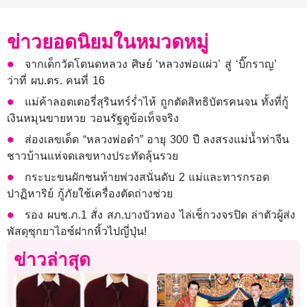
ข่าวยอดนิยมในหมวดหมู่
จากเด็กวัดโตนดหลวง ศิษย์ ‘หลวงพ่อแผ่ว’ สู่ ‘บิ๊กราญ’
ว่าที่ ผบ.ตร. คนที่ 16
แม่ค้าลอตเตอรี่สุรินทร์ร่ำไห้ ถูกตัดสิทธิบัตรคนจน ทั้งที่กู้
เงินหมุนขายหวย วอนรัฐดูข้อเท็จจริง
ส่องเลขเด็ด “หลวงพ่อดำ” อายุ 300 ปี ลงสรงแม่น้ำท่าจีน
ชาวบ้านแห่จดเลขหางประทัดลุ้นรวย
กระบะขนผักชนท้ายพ่วงสนั่นดับ 2 แม่และทารกรอด
ปาฏิหาริย์ กู้ภัยใช้เครื่องตัดถ่างช่วย
รอง ผบช.ภ.1 สั่ง สภ.บางบัวทอง ไล่เช็กวงจรปิด ล่าตัวผู้ส่ง
พัสดุซุกยาไอซ์ฝากหิ้วไปญี่ปุ่น!
ข่าวล่าสุด