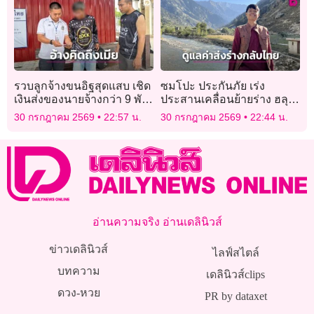
รวบลูกจ้างขนอิฐสุดแสบ เชิด
ซมโปะ ประกันภัย เร่ง
เงินส่งของนายจ้างกว่า 9 พัน
ประสานเคลื่อนย้ายร่าง ฮลุน
บาท อ้างคิดถึงเมีย
โซโล่ กลับไทย พร้อมดูแลค่า
30 กรกฎาคม 2569
22:57 น.
30 กรกฎาคม 2569
22:44 น.
ใช้จ่ายให้ทั้งหมด
อ่านความจริง อ่านเดลินิวส์
ข่าวเดลินิวส์
ไลฟ์สไตล์
บทความ
เดลินิวส์clips
ดวง-หวย
PR by dataxet