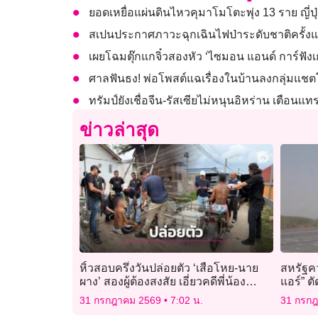
ยอดเหยื่อแผ่นดินไหวคุมาโมโตะพุ่ง 13 ราย ญี่ปุ่
สเปนประกาศภาวะฉุกเฉินไฟป่าระดับชาติครั้ง
เผยโฉมตุ๊กแกจิ๋วสองหัว ‘ไซมอน แอนด์ การ์ฟัง
ศาลฟันธง! พ่อโพสต์แฉเรื่องในบ้านลงกลุ่มแชต
ทรัมป์ยังเชื่อจีน-รัสเซียไม่หนุนอิหร่าน เตือ
ข่าวล่าสุด
หิ้วสอบครึ่งวันปล่อยตัว ‘เสือโหย-นาย
สหรัฐค
ผาง’ สองผู้ต้องสงสัย เอี่ยวคดีพี่น้อง
แอร์” ต
รัสเซียหายตัว
อิหร่าน
31 กรกฎาคม 2569
7:02 น.
31 กรก