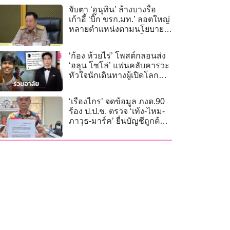
จับตา ‘อนุทิน’ ล้างบางรื้อ
เก้าอี้ ‘บิ๊ก ขรก.มท.’ ลอตใหญ่
หลายตำแหน่งตามนโยบายรี
เซต ‘เหล่าสิงห์’ ส.ค.นี้
‘ก้อง ห้วยไร่’ โพสต์กลอนส่ง
‘ฮลุน โซโล่’ แฟนคลับคารวะ
หัวใจนักเดินทางผู้เปิดโลก
กว้าง
‘เรืองไกร’ จดข้อมูล ภงด.90
ร้อง ป.ป.ช. ตรวจ ‘เท้ง-ไหม-
ภาวุธ-มาร์ค’ ยื่นบัญชีถูกต้อง
หรือไม่