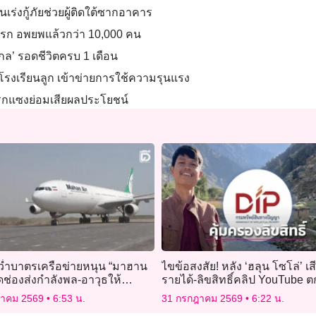
นเร่งกู้ภัยช่วยผู้ติดใต้ซากอาคาร
แรก อพยพแล้วกว่า 10,000 คน
เกล’ รอดชีวิตครบ 1 เดือน
โรงเรียนลูก เข้าข่ายการใช้ความรุนแรง
นแทรกแซงย่อมเสียผลประโยชน์
ว่ำบาตรเครือข่ายหนุน “มาฮาน
ไขข้อสงสัย! หลัง ‘ฮลุน โซโล่’ เสี
ัดช่องส่งกำลังพล-อาวุธให้
รายได้-ลิขสิทธิ์คลิป YouTube ต
ของใคร
ฎาคม 2569
6:53 น.
31 กรกฎาคม 2569
6:22 น.