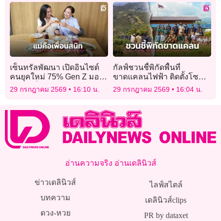
เซ็นทรัลพัฒนา เปิดอินไซต์
กัลฟ์ชวนชี้พิกัดพื้นที่
คนยุคใหม่ 75% Gen Z มอง
ขาดแคลนไฟฟ้า ติดตั้งโซ
แม่คือเพื่อนสนิท
ลาร์เซลล์ให้ฟรี
29 กรกฎาคม 2569
16:10 น.
29 กรกฎาคม 2569
16:04 น.
อ่านความจริง อ่านเดลินิวส์
ข่าวเดลินิวส์
ไลฟ์สไตล์
บทความ
เดลินิวส์clips
ดวง-หวย
PR by dataxet