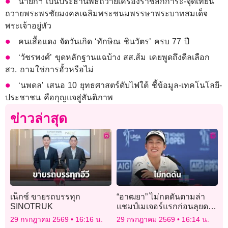
นายกฯ เป็นประธานพิธีถวายเครื่องราชสักการะ-จุดเทียน
ถวายพระพรชัยมงคลเฉลิมพระชนมพรรษาพระบาทสมเด็จ
พระเจ้าอยู่หัว
คนเสื้อแดง จัดวันเกิด ‘ทักษิณ ชินวัตร’ ครบ 77 ปี
‘วัชรพงศ์’ ขุดหลักฐานแฉบ้าง สส.ส้ม เคยพูดถึงดีลเลือก
สว. ถามใช่การฮั้วหรือไม่
‘นพดล’ เสนอ 10 ยุทธศาสตร์ดับไฟใต้ ชี้ข้อมูล-เทคโนโลยี-
ประชาชน คือกุญแจสู่สันติภาพ
ข่าวล่าสุด
เน็กซ์ ขายรถบรรทุก
“อาฒยา” ไม่กดดันตามล่า
SINOTRUK
แชมป์เมเจอร์แรกก่อนลุยดวล
วงสวิงเอไอจี วีเมนส์ โอเพ่น
29 กรกฎาคม 2569
16:16 น.
29 กรกฎาคม 2569
16:14 น.