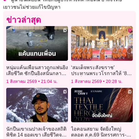
เยาวชนไม่ช่วยแก้ไขปัญหา
ข่าวล่าสุด
หนุ่มแค้นเพื่อนสาวถูกแฟนยิง
‘สมเด็จพระสังฆราช’
เสียชีวิต ชักปืนยิงสนั่นกลาง
ประทานพระวโรกาสให้ ‘8
งานศพดับ 1-เจ็บ 2
สมเด็จพระราชาคณะ’ เฝ้า
1 สิงหาคม 2569
21:04 น.
1 สิงหาคม 2569
20:28 น.
ถวายสักการะ
นักปีนเขาเนปาลเจ้าของสถิติ
ไอคอนสยาม จัดยิ่งใหญ่
พิชิต 14 ยอดเขา เสียชีวิตจาก
ตลอด ส.ค.69 นิทรรศการ-