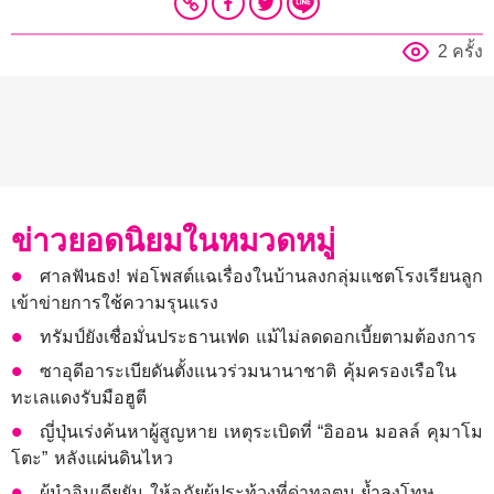
2 ครั้ง
ข่าวยอดนิยมในหมวดหมู่
ศาลฟันธง! พ่อโพสต์แฉเรื่องในบ้านลงกลุ่มแชตโรงเรียนลูก
เข้าข่ายการใช้ความรุนแรง
ทรัมป์ยังเชื่อมั่นประธานเฟด แม้ไม่ลดดอกเบี้ยตามต้องการ
ซาอุดีอาระเบียดันตั้งแนวร่วมนานาชาติ คุ้มครองเรือใน
ทะเลแดงรับมือฮูตี
ญี่ปุ่นเร่งค้นหาผู้สูญหาย เหตุระเบิดที่ “อิออน มอลล์ คุมาโม
โตะ” หลังแผ่นดินไหว
ผู้นำอินเดียยัน ให้อภัยผู้ประท้วงที่ด่าทอตน ย้ำลงโทษ