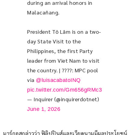
during an arrival honors in 
Malacañang.
President Tô Lâm is on a two-
day State Visit to the 
Philippines, the first Party 
leader from Viet Nam to visit 
the country. | ????: MPC pool 
via 
@luisacabatoINQ
pic.twitter.com/Gm656gRMc3
— Inquirer (@inquirerdotnet)
June 1, 2026
มาร์กอสกล่าวว่า ฟิลิปปินส์และเวียดนามมีผลประโยชน์