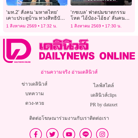
‘มท.2’ สั่งคน ‘มหาดไทย’
‘กชเบล’ ฟาดปมฆาตกรรม
เคาะประตูบ้าน ทวงสิทธิบัตร
โหด ‘ไอ้ป๋อง-ไอ้ธง’ ลั่นคนชั่ว
สวัสดิการฯให้ประชาชน คน
ไม่ควรได้รับโอกาส หนุน
1 สิงหาคม 2569
17:32 น.
1 สิงหาคม 2569
17:30 น.
มีสิทธิห้ามตกหล่น!
โทษประหารชีวิต!
อ่านความจริง อ่านเดลินิวส์
ข่าวเดลินิวส์
ไลฟ์สไตล์
บทความ
เดลินิวส์clips
ดวง-หวย
PR by dataxet
ติดต่อโฆษณา
ร่วมงานกับเรา
ติดต่อเรา