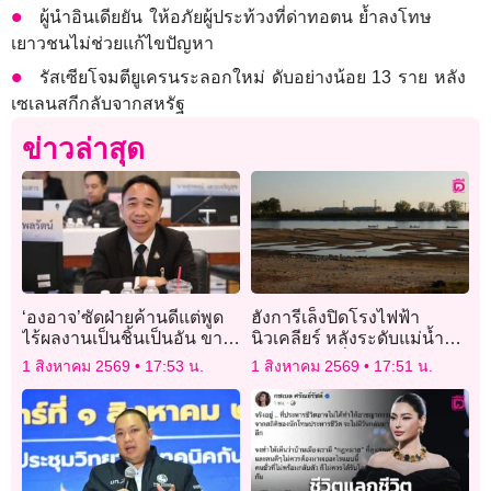
ผู้นำอินเดียยัน ให้อภัยผู้ประท้วงที่ด่าทอตน ย้ำลงโทษ
เยาวชนไม่ช่วยแก้ไขปัญหา
รัสเซียโจมตียูเครนระลอกใหม่ ดับอย่างน้อย 13 ราย หลัง
เซเลนสกีกลับจากสหรัฐ
ข่าวล่าสุด
‘องอาจ’ซัดฝ่ายค้านดีแต่พูด
ฮังการีเล็งปิดโรงไฟฟ้า
ไร้ผลงานเป็นชิ้นเป็นอัน ขาย
นิวเคลียร์ หลังระดับแม่น้ำ
แต่วาทกรรม
ดานูบลดลงต่ำสุดใน
1 สิงหาคม 2569
17:53 น.
1 สิงหาคม 2569
17:51 น.
ประวัติการณ์