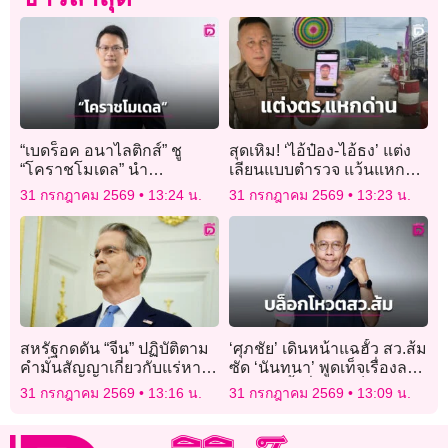
“เบดร็อค อนาไลติกส์” ชู
สุดเหิม! ‘ไอ้ป๋อง-ไอ้ธง’ แต่ง
“โคราชโมเดล” นำ
เลียนแบบตำรวจ แว้นแหก
แพลตฟอร์ม AI พลิกโฉม
ด่าน คาดมุ่งหน้าสระแก้ว
31 กรกฎาคม 2569
13:24 น.
31 กรกฎาคม 2569
13:23 น.
เทศบาลนครนครราชสีมา สู่
ต้นแบบ Smart City
สหรัฐกดดัน “จีน” ปฏิบัติตาม
‘ศุภชัย’ เดินหน้าแฉฮั้ว สว.ส้ม
คำมั่นสัญญาเกี่ยวกับแร่หา
ซัด ‘นันทนา’ พูดเท็จเรื่องลง
ยาก-ผลิตภัณฑ์เกษตร
เช่าห้องทั้งที่มีใบเสร็จ
31 กรกฎาคม 2569
13:16 น.
31 กรกฎาคม 2569
13:09 น.