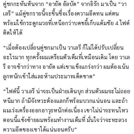
คู่ชกกะทันหันจาก “อายัด อัลบัด” จากอิรัก มาเป็น “วา
เลรี” แม้คู่ชกรายนี้จะขึ้นชื่อเรื่องความอึดทน แต่ตน
พร้อมใช้กระดูกมวยที่เหนือกว่าบดขยี้เก็บแต้มชัย 4 ไฟต์
ติดให้ได้
“เมื่อต้องเปลี่ยนคู่ชกมาเป็น วาเลรี ก็ไม่ได้ปรับเปลี่ยน
อะไรมาก ทุกครั้งผมเตรียมตัวเต็มที่เหมือนเดิม โดย วาเล
รี อาจช้ากว่าทาง อายัด แต่เขาแข็งแกร่งกว่า ผมต้องเน้น
ลูกหนักเข้าใส่และห้ามประมาทเด็ดขาด”
“ไฟต์นี้ วาเลรี น่าจะเป็นฝ่ายเดินบุก ส่วนตัวผมจะไม่ถอย
หนีมาก ถ้ามีจังหวะต้องแลกก็พร้อมบวกแน่นอน และถ้า
ผมเร่งเครื่องออกอาวุธหนักต่อเนื่อง เขาไม่น่าจะทนไหว 
ตอนนี้แข้งซ้ายผมพร้อมทำงานเต็มที่ มั่นใจว่าจะทะลวง
ความอึดของเขาได้แน่นอนครับ”