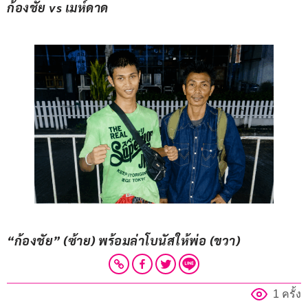
ก้องชัย vs เมห์ดาด
“ก้องชัย” (ซ้าย) พร้อมล่าโบนัสให้พ่อ (ขวา)
1 ครั้ง