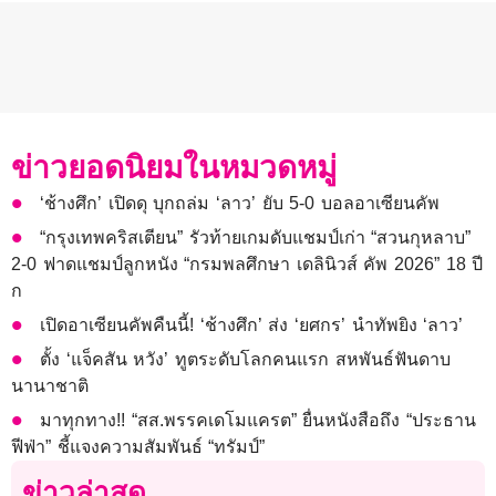
ข่าวยอดนิยมในหมวดหมู่
‘ช้างศึก’ เปิดดุ บุกถล่ม ‘ลาว’ ยับ 5-0 บอลอาเซียนคัพ
“กรุงเทพคริสเตียน” รัวท้ายเกมดับแชมป์เก่า “สวนกุหลาบ”
2-0 ฟาดแชมป์ลูกหนัง “กรมพลศึกษา เดลินิวส์ คัพ 2026” 18 ปี
ก
เปิดอาเซียนคัพคืนนี้! ‘ช้างศึก’ ส่ง ‘ยศกร’ นำทัพยิง ‘ลาว’
ตั้ง ‘แจ็คสัน หวัง’ ทูตระดับโลกคนแรก สหพันธ์ฟันดาบ
นานาชาติ
มาทุกทาง!! “สส.พรรคเดโมแครต” ยื่นหนังสือถึง “ประธาน
ฟีฟ่า” ชี้แจงความสัมพันธ์ “ทรัมป์”
ข่าวล่าสุด