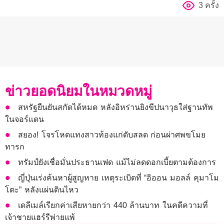
3 ครั้ง
ข่าวยอดนิยมในหมวดหมู่
สหรัฐยืนยันสกัดได้หมด หลังอิหร่านยิงขีปนาวุธใส่ฐานทัพ
ในจอร์แดน
สยอง! โจรโหดแทงสาวท้องแก่ดับสลด ก่อนผ่าศพขโมย
ทารก
ทรัมป์ยังเชื่อมั่นประธานเฟด แม้ไม่ลดดอกเบี้ยตามต้องการ
ญี่ปุ่นเร่งค้นหาผู้สูญหาย เหตุระเบิดที่ “อิออน มอลล์ คุมาโม
โตะ” หลังแผ่นดินไหว
เดลีเมล์เรียกค่าเสียหายกว่า 440 ล้านบาท ในคดีความที่
เจ้าชายแฮร์รีพ่ายแพ้