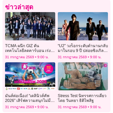
ข่าวล่าสุด
TCMA ผนึก GIZ ดัน
“U2” วงร็อกระดับตำนานกลับ
เทคโนโลยีลดคาร์บอน เร่ง
มาในรอบ 9 ปี ปล่อยซิงเกิล
ปูนไทยสู่ Net Zero 2050
ใหม่สุดเท่ “Street Of
31 กรกฎาคม 2569
9:00 น.
31 กรกฎาคม 2569
9:00 น.
Dreams”เอาใจแฟนๆ
มันส์ต่อเนื่อง! “เดลินิวส์คัพ
Stress Test นิทรรศการเดี่ยว
2026” เสิร์ฟความสนุกไม่มี
โดย วันทยา ธิติไพสิฐ
พัก ถึงคิวรุ่น 16 ปี ก
31 กรกฎาคม 2569
9:00 น.
31 กรกฎาคม 2569
9:00 น.