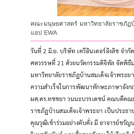
คณะมนุษยศาสตร์ มหาวิทยาลัยราชภัฏบ้
แอป EWA
วันที่ 2 มิ.ย. บริษัท เควีอินเตอร์อิงลิช
ศตวรรษที่ 21 ด้วยนวัตกรรมดิจิทัล จัดพ
มหาวิทยาลัยราชภัฏบ้านสมเด็จเจ้าพระยา เ
ความสำเร็จในการพัฒนาทักษะภาษาอังกฤษ
ผศ.ดร.ทชชยา วนนะบวรเดชน์ คณบดีคณะม
ราชภัฏบ้านสมเด็จเจ้าพระยา เป็นประธานใ
คุณวุฒิเข้าร่วมอย่างคับคั่ง มี อาจารย์ขว