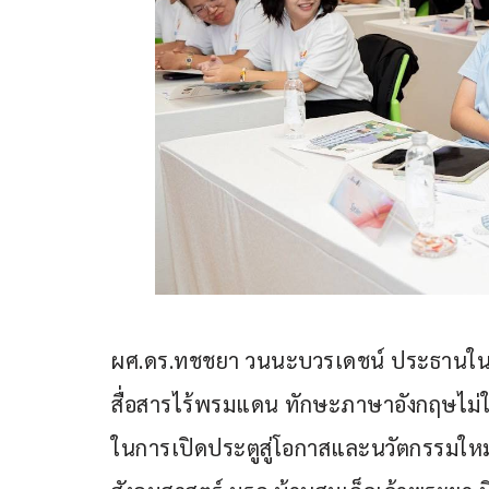
ผศ.ดร.ทชชยา วนนะบวรเดชน์ ประธานในพิธี
สื่อสารไร้พรมแดน ทักษะภาษาอังกฤษไม่ใช่
ในการเปิดประตูสู่โอกาสและนวัตกรรมใ