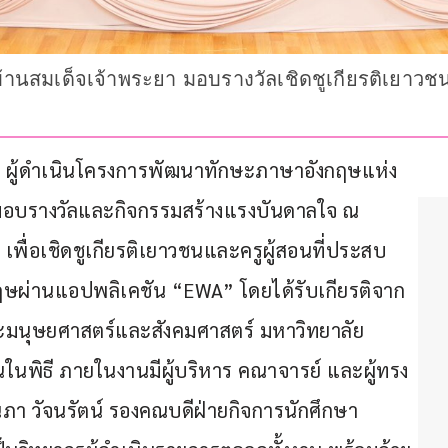
านสมเด็จเจ้าพระยา มอบรางวัลเชิดชูเกียรติเยาวชน
 จำกัด ผู้ดำเนินโครงการพัฒนาทักษะภาษาอังกฤษแห่ง
ิธีมอบรางวัลและกิจกรรมสร้างแรงบันดาลใจ ณ 
พื่อเชิดชูเกียรติเยาวชนและครูผู้สอนที่ประสบ
ผ่านแอปพลิเคชัน “EWA” โดยได้รับเกียรติจาก 
นุษยศาสตร์และสังคมศาสตร์ มหาวิทยาลัย
นพิธี ภายในงานมีผู้บริหาร คณาจารย์ และผู้ทรง
ัญนภา วัจนรัตน์ รองคณบดีฝ่ายกิจการนักศึกษา 