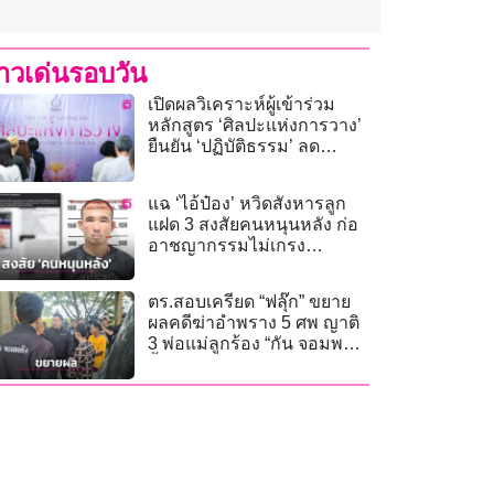
่าวเด่นรอบวัน
เปิดผลวิเคราะห์ผู้เข้าร่วม
หลักสูตร ‘ศิลปะแห่งการวาง’
ยืนยัน ‘ปฏิบัติธรรม’ ลด
ความเครียดได้จริง
แฉ ‘ไอ้ป๋อง’ หวิดสังหารลูก
แฝด 3 สงสัยคนหนุนหลัง ก่อ
อาชญากรรมไม่เกรง
กฎหมาย
ตร.สอบเครียด “ฟลุ๊ก” ขยาย
ผลคดีฆ่าอำพราง 5 ศพ ญาติ
3 พ่อแม่ลูกร้อง “กัน จอมพลัง”
จี้เร่งสอบปมคนหาย