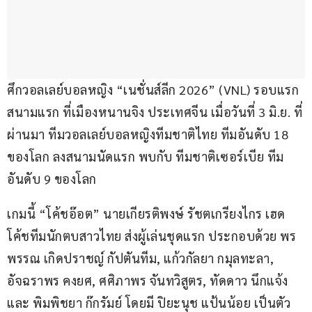
ศึกวอลเลย์บอลหญิง “เนชั่นส์ลีก 2026” (VNL) รอบแรก 
สนามแรก ที่เมืองหนานจิง ประเทศจีน เมื่อวันที่ 3 มิ.ย. ที่
ผ่านมา ทีมวอลเลย์บอลหญิงทีมชาติไทย ทีมอันดับ 18 
ของโลก ลงสนามนัดแรก พบกับ ทีมชาติเซอร์เบีย ทีม
อันดับ 9 ของโลก
เกมนี้ “โค้ชอ๊อต” นายเกียรติพงษ์ รัชตเกรียงไกร เฮด
โค้ชทีมนักตบสาวไทย ส่งผู้เล่นชุดแรก ประกอบด้วย พร
พรรณ เกิดปราชญ์ กัปตันทีม, แก้วกัลยา กมุลทะลา, 
อัจฉราพร คงยศ, ศศิภาพร จันทวิสูตร, ทัดดาว นึกแจ้ง 
และ พิมพิชยา ก๊กรัมย์ โดยมี ปิยะนุช แป้นน้อย เป็นตัว