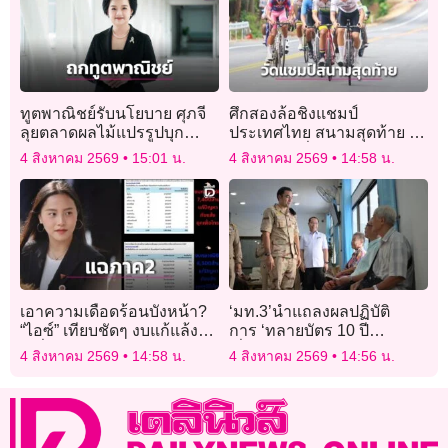
ทูตพาณิชย์รับนโยบาย ศุภจี
ศึกสองล้อชิงแชมป์
ลุยตลาดผลไม้แปรรูปบุก
ประเทศไทย สนามสุดท้าย ใช้
ตลาดโลก
ทดสอบนักปั่นทีมชาติ ก่อนไป
4 สิงหาคม 2569
15:01 น.
4 สิงหาคม 2569
14:58 น.
ลุยศึกเอเชียนเกมส์ 2026
เอาความเดือดร้อนบังหน้า?
‘มท.3’นำแถลงผลปฏิบัติ
“ไอซ์” เทียบชัดๆ งบแก้แล้ง
การ ‘ทลายบัตร 10 ปี
เปลี่ยนตามพรรคครอง
เถื่อน’ บุกจับจนท.เทศบาล
4 สิงหาคม 2569
14:58 น.
4 สิงหาคม 2569
14:56 น.
อำนาจ!
แม่สอดและต่างด้าว ‘ร่วม
ทุจริตออกบัตร’โดยมิชอบ